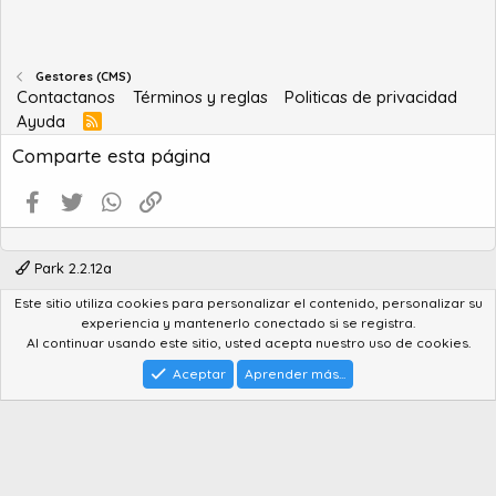
Gestores (CMS)
Contactanos
Términos y reglas
Politicas de privacidad
Ayuda
R
S
Comparte esta página
S
Facebook
Twitter
WhatsApp
Enlace
Park 2.2.12a
Este sitio utiliza cookies para personalizar el contenido, personalizar su
®
Community platform by XenForo
© 2010-2022 XenForo Ltd.
experiencia y mantenerlo conectado si se registra.
Advanced Forum Stats by
AddonFlare - Premium XF2 Addons
Al continuar usando este sitio, usted acepta nuestro uso de cookies.
Feedback System
by
XenCentral.com
Park theme made by
StylesFactory.pl
Aceptar
Aprender más...