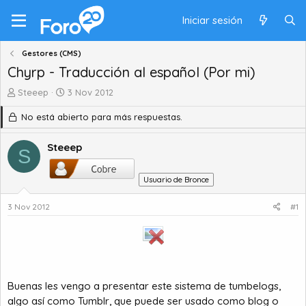
Iniciar sesión
Gestores (CMS)
Chyrp - Traducción al español (Por mi)
A
F
Steeep
3 Nov 2012
u
e
No está abierto para más respuestas.
t
c
o
h
r
a
Steeep
S
d
d
e
e
Usuario de Bronce
t
i
e
n
3 Nov 2012
#1
m
i
a
c
i
o
Buenas les vengo a presentar este sistema de tumbelogs,
algo así como Tumblr, que puede ser usado como blog o