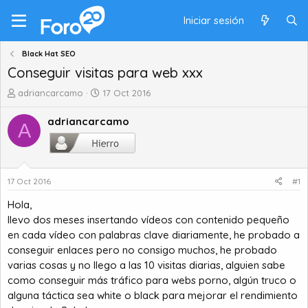
Iniciar sesión
Black Hat SEO
Conseguir visitas para web xxx
A
F
adriancarcamo
17 Oct 2016
u
e
t
c
adriancarcamo
A
o
h
r
a
d
d
e
e
17 Oct 2016
#1
t
i
e
n
Hola,
m
i
llevo dos meses insertando vídeos con contenido pequeño
a
c
en cada vídeo con palabras clave diariamente, he probado a
i
conseguir enlaces pero no consigo muchos, he probado
o
varias cosas y no llego a las 10 visitas diarias, alguien sabe
como conseguir más tráfico para webs porno, algún truco o
alguna táctica sea white o black para mejorar el rendimiento