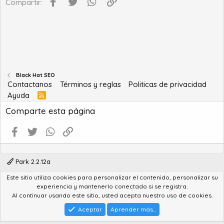
Facebook
Twitter
WhatsApp
Enlace
Compartir:
Black Hat SEO
Contactanos
Términos y reglas
Politicas de privacidad
Ayuda
R
S
Comparte esta página
S
Facebook
Twitter
WhatsApp
Enlace
Park 2.2.12a
Este sitio utiliza cookies para personalizar el contenido, personalizar su
®
Community platform by XenForo
© 2010-2022 XenForo Ltd.
experiencia y mantenerlo conectado si se registra.
Advanced Forum Stats by
AddonFlare - Premium XF2 Addons
Al continuar usando este sitio, usted acepta nuestro uso de cookies.
Feedback System
by
XenCentral.com
Park theme made by
StylesFactory.pl
Aceptar
Aprender más...