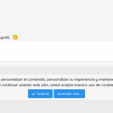
Ayuda
R
S
S
ra personalizar el contenido, personalizar su experiencia y manten
®
Community platform by XenForo
© 2010-2022 XenForo Ltd.
l continuar usando este sitio, usted acepta nuestro uso de cookie
Advanced Forum Stats by
AddonFlare - Premium XF2 Addons
Feedback System
by
XenCentral.com
Park theme made by
StylesFactory.pl
Aceptar
Aprender más...