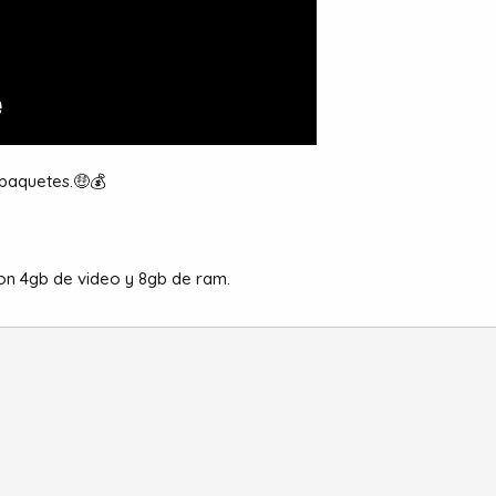
 paquetes.🤑💰
on 4gb de video y 8gb de ram.