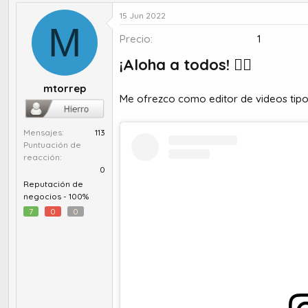
u
e
t
c
15 Jun 2022
M
o
h
Precio
1
r
a
d
d
¡Aloha a todos! 🙋‍♂️
e
e
t
i
mtorrep
e
n
Me ofrezco como editor de videos tipo
m
i
a
c
i
Mensajes
113
o
Puntuación de
reacción
0
Reputación de
negocios -
100%
7
0
0