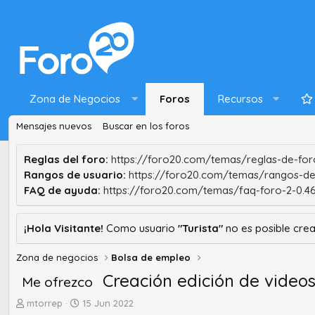
Zona de Negocios
Foros
Recursos
Mensajes nuevos
Buscar en los foros
Reglas del foro:
https://foro20.com/temas/reglas-de-foro
Rangos de usuario:
https://foro20.com/temas/rangos-de
FAQ de ayuda:
https://foro20.com/temas/faq-foro-2-0.4
¡Hola Visitante!
Como usuario
"Turista"
no es posible crea
Zona de negocios
Bolsa de empleo
Creación edición de videos
Me ofrezco
A
F
mtorrep
15 Jun 2022