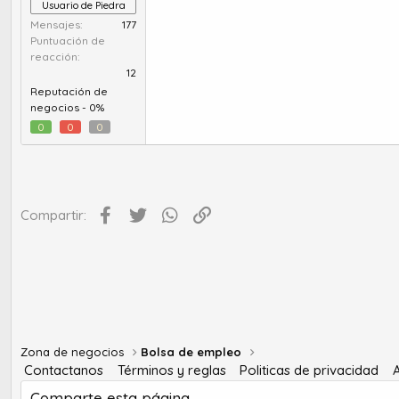
Usuario de Piedra
Mensajes
177
Puntuación de
reacción
12
Reputación de
negocios -
0%
0
0
0
Facebook
Twitter
WhatsApp
Enlace
Compartir:
Zona de negocios
Bolsa de empleo
Contactanos
Términos y reglas
Politicas de privacidad
Comparte esta página