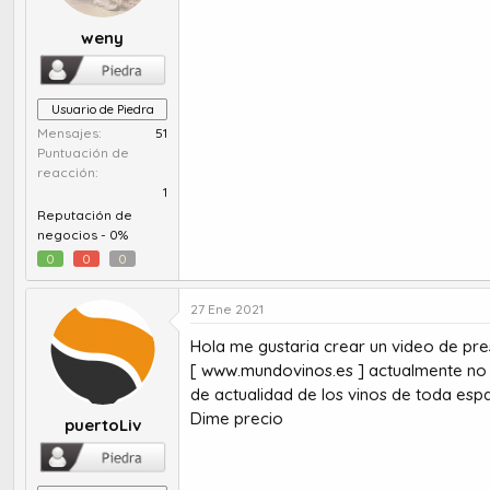
weny
Usuario de Piedra
Mensajes
51
Puntuación de
reacción
1
Reputación de
negocios -
0%
0
0
0
27 Ene 2021
Hola me gustaria crear un video de pr
[
www.mundovinos.es
] actualmente no 
de actualidad de los vinos de toda esp
Dime precio
puertoLiv