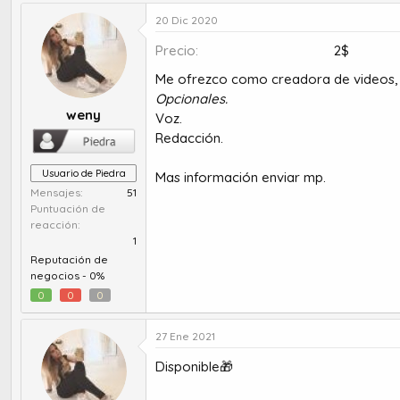
u
e
t
c
20 Dic 2020
o
h
Precio
2$
r
a
d
d
Me ofrezco como creadora de videos,
e
e
Opcionales.
t
i
weny
Voz.
e
n
m
i
Redacción.
a
c
i
Usuario de Piedra
Mas información enviar mp.
o
Mensajes
51
Puntuación de
reacción
1
Reputación de
negocios -
0%
0
0
0
27 Ene 2021
Disponible🎁