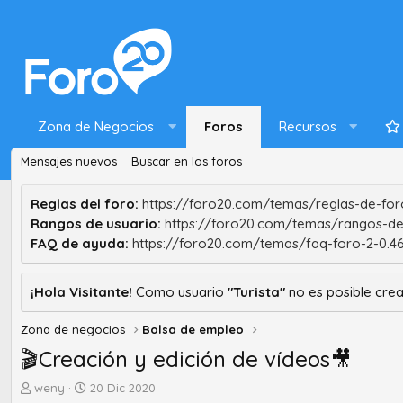
Zona de Negocios
Foros
Recursos
Mensajes nuevos
Buscar en los foros
Reglas del foro:
https://foro20.com/temas/reglas-de-foro
Rangos de usuario:
https://foro20.com/temas/rangos-de
FAQ de ayuda:
https://foro20.com/temas/faq-foro-2-0.4
¡Hola Visitante!
Como usuario
"Turista"
no es posible crea
Zona de negocios
Bolsa de empleo
🎬Creación y edición de vídeos🎥
A
F
weny
20 Dic 2020