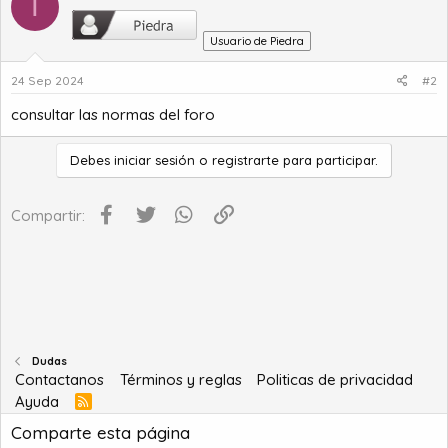
T
i
o
Usuario de Piedra
24 Sep 2024
#2
consultar las normas del foro
Debes iniciar sesión o registrarte para participar.
Facebook
Twitter
WhatsApp
Enlace
Compartir:
Dudas
Contactanos
Términos y reglas
Politicas de privacidad
Ayuda
R
S
Comparte esta página
S