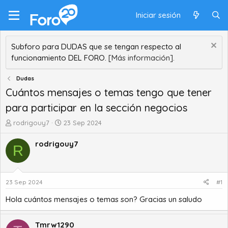
Iniciar sesión
Subforo para DUDAS que se tengan respecto al
funcionamiento DEL FORO.
[Más información].
Dudas
Cuántos mensajes o temas tengo que tener
para participar en la sección negocios
A
F
rodrigouy7
23 Sep 2024
u
e
t
c
rodrigouy7
R
o
h
r
a
d
d
e
e
23 Sep 2024
#1
t
i
Hola cuántos mensajes o temas son? Gracias un saludo
e
n
m
i
a
c
Tmrw1290