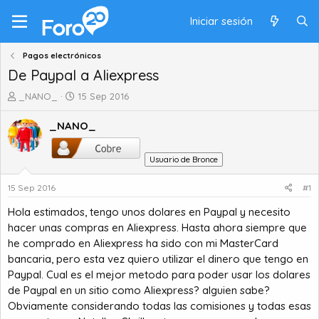
Iniciar sesión
Pagos electrónicos
De Paypal a Aliexpress
A
F
_NANO_
15 Sep 2016
u
e
t
c
_NANO_
o
h
r
a
Usuario de Bronce
d
d
e
e
15 Sep 2016
#1
t
i
e
n
Hola estimados, tengo unos dolares en Paypal y necesito
m
i
hacer unas compras en Aliexpress. Hasta ahora siempre que
a
c
he comprado en Aliexpress ha sido con mi MasterCard
i
bancaria, pero esta vez quiero utilizar el dinero que tengo en
o
Paypal. Cual es el mejor metodo para poder usar los dolares
de Paypal en un sitio como Aliexpress? alguien sabe?
Obviamente considerando todas las comisiones y todas esas