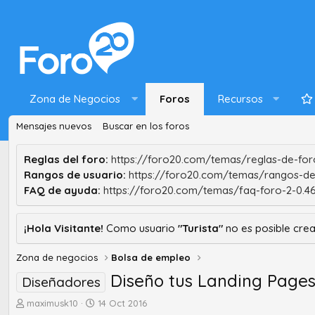
Zona de Negocios
Foros
Recursos
Mensajes nuevos
Buscar en los foros
Reglas del foro:
https://foro20.com/temas/reglas-de-foro
Rangos de usuario:
https://foro20.com/temas/rangos-de
FAQ de ayuda:
https://foro20.com/temas/faq-foro-2-0.4
¡Hola Visitante!
Como usuario
"Turista"
no es posible crea
Zona de negocios
Bolsa de empleo
Diseño tus Landing Pages 
Diseñadores
A
F
maximusk10
14 Oct 2016