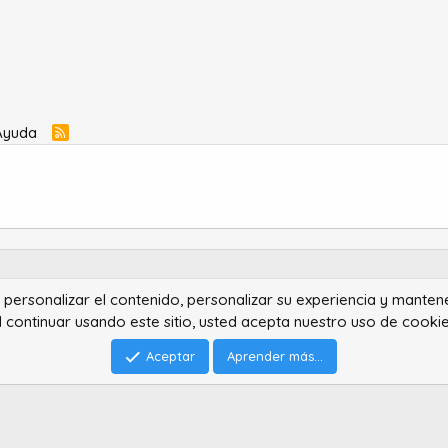
Ayuda
R
S
S
ra personalizar el contenido, personalizar su experiencia y manten
®
Community platform by XenForo
© 2010-2022 XenForo Ltd.
l continuar usando este sitio, usted acepta nuestro uso de cookie
Advanced Forum Stats by
AddonFlare - Premium XF2 Addons
Feedback System
by
XenCentral.com
Park theme made by
StylesFactory.pl
Aceptar
Aprender más...