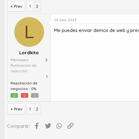
u
e
t
Prev
1
2
c
o
h
r
a
26 Sep 2023
d
d
L
e
e
Me puedes enviar demos de web y prec
t
i
e
n
m
i
Lordkito
a
c
i
Mensajes
2
o
Puntuación de
reacción
1
Reputación de
negocios -
0%
0
0
0
Prev
1
2
Facebook
Twitter
WhatsApp
Enlace
Compartir: