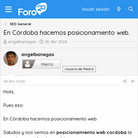
Iniciar sesión
SEO General
En Córdoba hacemos posicionamiento web.
A
F
angelbanegas
28 Abr 2026
u
e
t
c
angelbanegas
o
h
r
a
Usuario de Piedra
d
d
e
e
28 Abr 2026
#1
t
i
e
n
Hola,
m
i
a
c
Pues eso:
i
o
En Córdoba hacemos posicionamiento web.
Saludos y nos vemos en
posicionamiento web cordoba
la