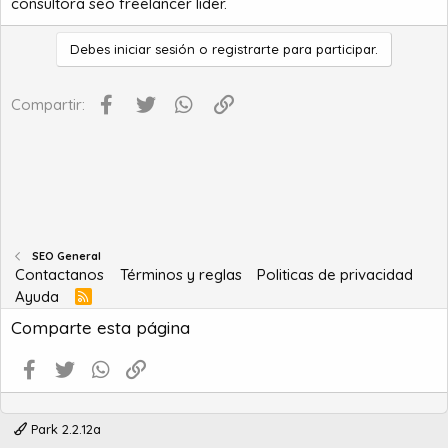
consultora seo freelancer lider.
Debes iniciar sesión o registrarte para participar.
Facebook
Twitter
WhatsApp
Enlace
Compartir:
SEO General
Contactanos
Términos y reglas
Politicas de privacidad
Ayuda
R
S
Comparte esta página
S
Facebook
Twitter
WhatsApp
Enlace
Park 2.2.12a