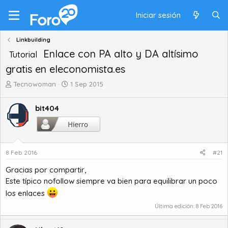
Iniciar sesión
Linkbuilding
Enlace con PA alto y DA altísimo
Tutorial
gratis en eleconomista.es
A
F
Tecnowoman
1 Sep 2015
u
e
t
c
bit404
o
h
r
a
d
d
e
e
t
i
8 Feb 2016
#21
e
n
Gracias por compartir,
m
i
Este típico nofollow siempre va bien para equilibrar un poco
a
c
i
los enlaces
o
Última edición:
8 Feb 2016