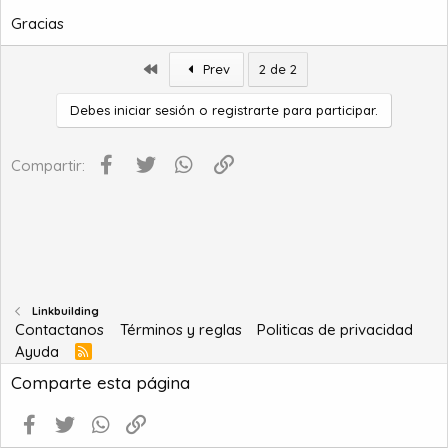
Gracias
Primero
Prev
2 de 2
Debes iniciar sesión o registrarte para participar.
Facebook
Twitter
WhatsApp
Enlace
Compartir:
Linkbuilding
Contactanos
Términos y reglas
Politicas de privacidad
Ayuda
R
S
Comparte esta página
S
Facebook
Twitter
WhatsApp
Enlace