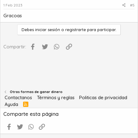
1 Feb 2023
#5
Gracoas
Debes iniciar sesión o registrarte para participar.
Facebook
Twitter
WhatsApp
Enlace
Compartir:
Otras formas de ganar dinero
Contactanos
Términos y reglas
Politicas de privacidad
Ayuda
R
S
Comparte esta página
S
Facebook
Twitter
WhatsApp
Enlace