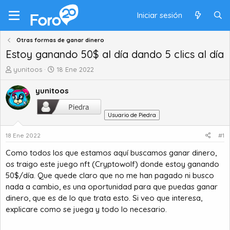
Iniciar sesión
Otras formas de ganar dinero
Estoy ganando 50$ al día dando 5 clics al día
A
F
yunitoos
18 Ene 2022
u
e
t
c
yunitoos
o
h
r
a
Usuario de Piedra
d
d
e
e
18 Ene 2022
#1
t
i
e
n
Como todos los que estamos aquí buscamos ganar dinero,
m
i
os traigo este juego nft (Cryptowolf) donde estoy ganando
a
c
50$/día. Que quede claro que no me han pagado ni busco
i
nada a cambio, es una oportunidad para que puedas ganar
o
dinero, que es de lo que trata esto. Si veo que interesa,
explicare como se juega y todo lo necesario.