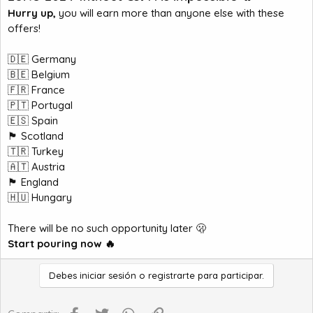
Hurry up,
you will earn more than anyone else with these
offers!
🇩🇪 Germany
🇧🇪 Belgium
🇫🇷 France
🇵🇹 Portugal
🇪🇸 Spain
🏴󠁧󠁢󠁳󠁣󠁴󠁿 Scotland
🇹🇷 Turkey
🇦🇹 Austria
🏴󠁧󠁢󠁥󠁮󠁧󠁿 England
🇭🇺 Hungary
There will be no such opportunity later 🫢
Start pouring now 🔥
Debes iniciar sesión o registrarte para participar.
Facebook
Twitter
WhatsApp
Enlace