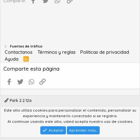
Compartir:
Fuentes de tráfico
Contactanos
Términos y reglas
Politicas de privacidad
Ayuda
R
S
Comparte esta página
S
Facebook
Twitter
WhatsApp
Enlace
Park 2.2.12a
Este sitio utiliza cookies para personalizar el contenido, personalizar su
®
Community platform by XenForo
© 2010-2022 XenForo Ltd.
experiencia y mantenerlo conectado si se registra.
Advanced Forum Stats by
AddonFlare - Premium XF2 Addons
Al continuar usando este sitio, usted acepta nuestro uso de cookies.
Feedback System
by
XenCentral.com
Park theme made by
StylesFactory.pl
Aceptar
Aprender más...