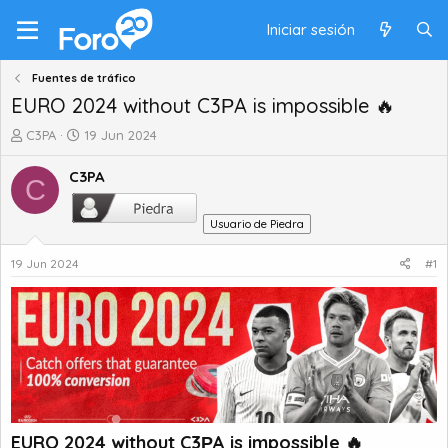
Iniciar sesión
Fuentes de tráfico
EURO 2024 without C3РA is impossible 🔥
A
F
C3PA
19 Jun 2024
u
e
t
c
C3PA
C
o
h
r
a
Usuario de Piedra
d
d
e
e
19 Jun 2024
#1
t
i
e
n
m
i
a
c
i
o
EURO 2024 without C3РA is impossible 🔥