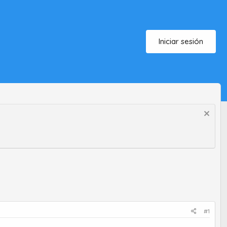
Iniciar sesión
#1