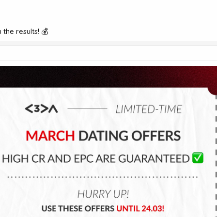
the results! 💰