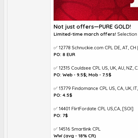
Not just offers—PURE GOLD!
Limited-time march offers!
Selection
✅ 12778 Schnuckie.com CPL DE, AT, CH 
PO: 8 EUR
✅ 12315 Couldsee CPL US, UK, AU, NZ, C
PO: Web - 9.5$; Mob - 7.5$
✅ 13779 Findomance CPL US, CA, UK, IT, 
PO: 4.5$
✅ 14401 FlirtFordate CPL US,CA, [SOI]
PO: 7$
✅ 14516 Smartlink CPL
WW (avg - 18% CR)