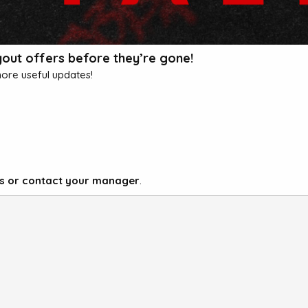
yout offers before they’re gone!
ore useful updates!
rs or contact your manager
.