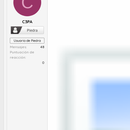
C
r
a
d
d
e
e
t
i
C3PA
e
n
m
i
a
c
i
Usuario de Piedra
o
Mensajes
48
Puntuación de
reacción
0