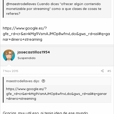
@
maestrodellaves
Cuando dices "ofrecer algún contenido
monetizable por streaming" como a que clases de cosas te
refieres?
https://www.google.es/?
gfe_rd=cr&ei=kMg9VsmAJMOp8wfnvLdo&gws_rd=ssl#q=ga
nar+dinero+streaming
josecastillos1954
Suspendido
7 Nov 2015
#5
maestrodellaves dijo:
https://www.google.es/?
gfe_rd=cr&ei=kMg9VsmAJMOp8wfnvLdo&gws_rd=ssl#q=ganar
+dinero+streaming
Gracias, muy util eso, ni tenia idea de ese mundo.