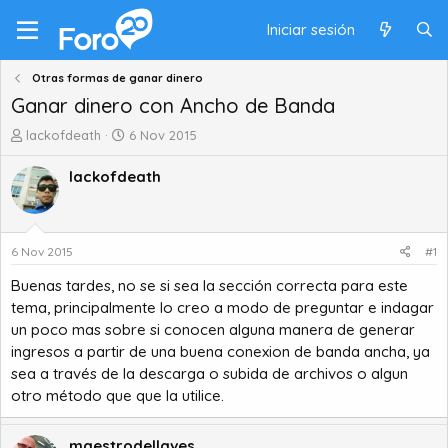
Iniciar sesión
Otras formas de ganar dinero
Ganar dinero con Ancho de Banda
A
F
lackofdeath
6 Nov 2015
u
e
t
c
lackofdeath
o
h
r
a
d
d
e
e
6 Nov 2015
#1
t
i
Buenas tardes, no se si sea la sección correcta para este
e
n
m
i
tema, principalmente lo creo a modo de preguntar e indagar
a
c
un poco mas sobre si conocen alguna manera de generar
i
ingresos a partir de una buena conexion de banda ancha, ya
o
sea a través de la descarga o subida de archivos o algun
otro método que que la utilice.
maestrodellaves