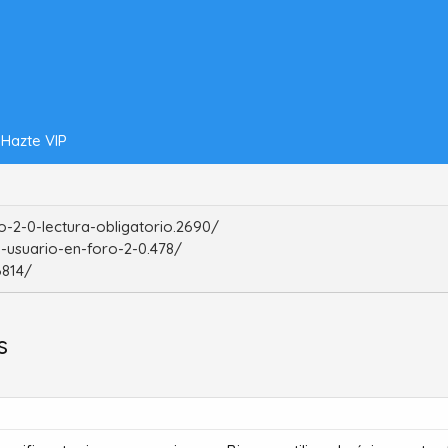
Hazte VIP
-2-0-lectura-obligatorio.2690/
-usuario-en-foro-2-0.478/
6814/
s