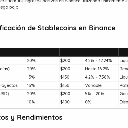
ersificar tus ingresos pasivos en Binance utilizando únicamente s
esgo bajo.
ificación de Stablecoins en Binance​
% del Capital
Monto ($)
APY Estimado
20%
$200
4.2% – 12.24%
Liqu
días)
20%
$200
Hasta 16.2%
Rend
15%
$150
4.2% – 7.56%
Liqu
royectos
15%
$150
Variable
Pote
BUSD)
20%
$200
5% – 20%
Gen
10%
$100
0%
Disp
os y Rendimientos​