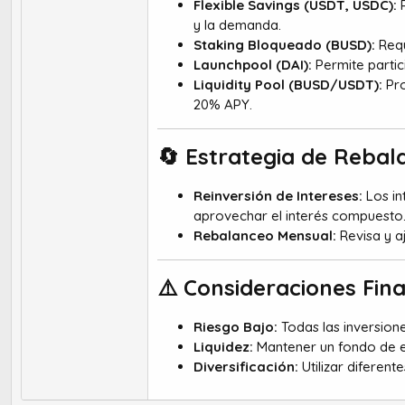
Flexible Savings (USDT, USDC):
P
y la demanda.
Staking Bloqueado (BUSD):
Requ
Launchpool (DAI):
Permite partic
Liquidity Pool (BUSD/USDT):
Pro
20% APY.
🔄 Estrategia de Rebal
Reinversión de Intereses:
Los in
aprovechar el interés compuesto
Rebalanceo Mensual:
Revisa y a
⚠️ Consideraciones Final
Riesgo Bajo:
Todas las inversione
Liquidez:
Mantener un fondo de e
Diversificación:
Utilizar diferen