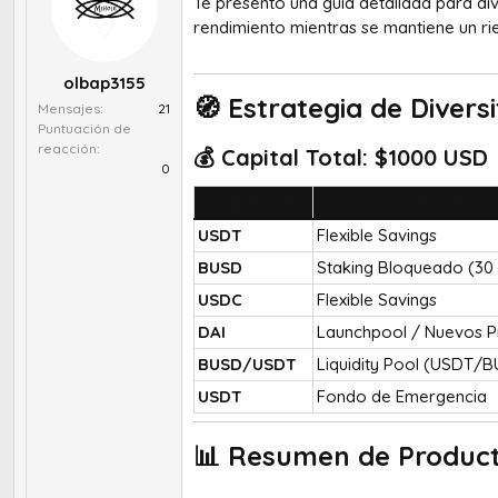
Te presento una guía detallada para div
r
a
d
d
rendimiento mientras se mantiene un ri
e
e
t
i
olbap3155
e
n
🧭 Estrategia de Divers
Mensajes
21
m
i
Puntuación de
a
c
reacción
💰 Capital Total: $1000 USD​
i
0
o
Stablecoin
Producto
USDT
Flexible Savings
BUSD
Staking Bloqueado (30 
USDC
Flexible Savings
DAI
Launchpool / Nuevos P
BUSD/USDT
Liquidity Pool (USDT/
USDT
Fondo de Emergencia
📊 Resumen de Product