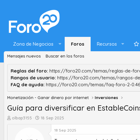
Zona de Negocios
Foros
Recursos
Mensajes nuevos
Buscar en los foros
Reglas del foro:
https://foro20.com/temas/reglas-de-foro
Rangos de usuario:
https://foro20.com/temas/rangos-de
FAQ de ayuda:
https://foro20.com/temas/faq-foro-2-0.4
Monetización - Ganar dinero por internet
Inversiones
Guía para diversificar en EstableCoin
A
F
olbap3155
18 Sep 2025
u
e
t
c
18 Sep 2025
o
h