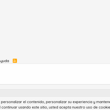
Ayuda
R
S
S
ra personalizar el contenido, personalizar su experiencia y manten
®
Community platform by XenForo
© 2010-2022 XenForo Ltd.
l continuar usando este sitio, usted acepta nuestro uso de cookie
Advanced Forum Stats by
AddonFlare - Premium XF2 Addons