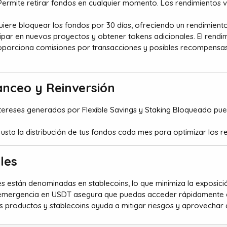
ermite retirar fondos en cualquier momento. Los rendimientos 
iere bloquear los fondos por 30 días, ofreciendo un rendimiento
ipar en nuevos proyectos y obtener tokens adicionales. El rendim
porciona comisiones por transacciones y posibles recompensas 
anceo y Reinversión​
tereses generados por Flexible Savings y Staking Bloqueado pued
.
justa la distribución de tus fondos cada mes para optimizar los r
es​
s están denominadas en stablecoins, lo que minimiza la exposició
mergencia en USDT asegura que puedas acceder rápidamente a t
tes productos y stablecoins ayuda a mitigar riesgos y aprovechar