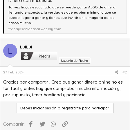
Dinero con encuestas
Tal vez hayas escuchado que se puede ganar ALGO de dinero
llenando encuestas; la verdad es que es bien minimo lo que se
puede llegar a ganar y tienes que invirtir en la mayoria de los
casos mucho...
trabajosenlacasa1.weebly.com
LuiLui
L
Usuario de Piedra
27 Feb 2024
#2
Gracias por compartir . Creo que ganar dinero online no es
tan fácil y antes hay que comprobar mucha información y,
por supuesto, tener habilidad y paciencia.
Debes iniciar sesión o registrarte para participar.
Facebook
Twitter
WhatsApp
Enlace
Compartir: