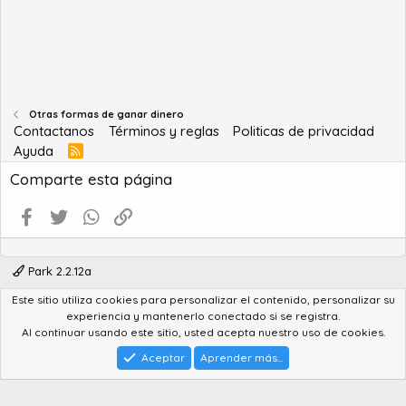
Otras formas de ganar dinero
Contactanos
Términos y reglas
Politicas de privacidad
Ayuda
R
S
Comparte esta página
S
Facebook
Twitter
WhatsApp
Enlace
Park 2.2.12a
Este sitio utiliza cookies para personalizar el contenido, personalizar su
®
Community platform by XenForo
© 2010-2022 XenForo Ltd.
experiencia y mantenerlo conectado si se registra.
Advanced Forum Stats by
AddonFlare - Premium XF2 Addons
Al continuar usando este sitio, usted acepta nuestro uso de cookies.
Feedback System
by
XenCentral.com
Park theme made by
StylesFactory.pl
Aceptar
Aprender más...