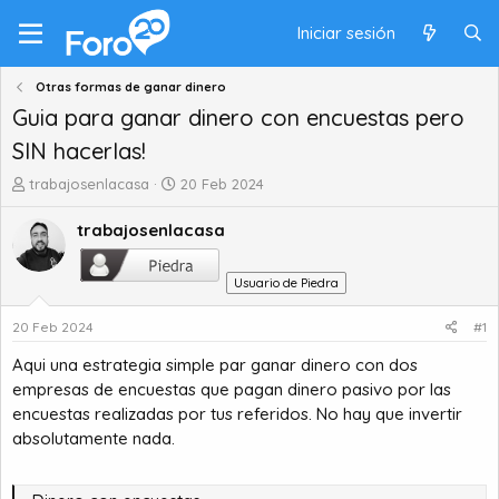
Iniciar sesión
Otras formas de ganar dinero
Guia para ganar dinero con encuestas pero
SIN hacerlas!
A
F
trabajosenlacasa
20 Feb 2024
u
e
t
c
trabajosenlacasa
o
h
r
a
Usuario de Piedra
d
d
e
e
20 Feb 2024
#1
t
i
e
n
Aqui una estrategia simple par ganar dinero con dos
m
i
empresas de encuestas que pagan dinero pasivo por las
a
c
encuestas realizadas por tus referidos. No hay que invertir
i
absolutamente nada.
o