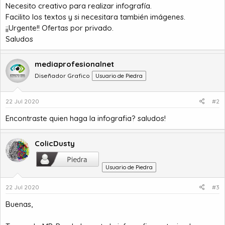
Necesito creativo para realizar infografía.
o
Facilito los textos y si necesitara también imágenes.
¡¡Urgente!! Ofertas por privado.
Saludos
mediaprofesionalnet
Diseñador Grafico
Usuario de Piedra
22 Jul 2020
#2
Encontraste quien haga la infografia? saludos!
ColicDusty
Usuario de Piedra
22 Jul 2020
#3
Buenas,