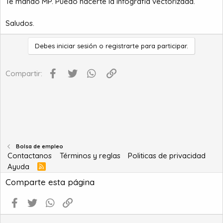
Te mando MP. Puedo hacerte la infografia vectorizada.
Saludos.
Debes iniciar sesión o registrarte para participar.
Facebook
Twitter
WhatsApp
Enlace
Compartir:
Bolsa de empleo
Contactanos
Términos y reglas
Politicas de privacidad
Ayuda
R
S
Comparte esta página
S
Facebook
Twitter
WhatsApp
Enlace