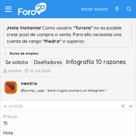
Iniciar sesión
¡Hola Visitante!
Como usuario
"Turista"
no es posible
crear post de compra o venta. Para ello necesitas una
cuenta de rango
"Piedra"
o superior.
Bolsa de empleo
Infografía 10 razones
Se solicita
Diseñadores
A
F
neotrix
16 Jul 2020
u
e
t
c
neotrix
o
h
@pump_upp - best crypto pumps on telegram !
r
a
d
d
e
e
16 Jul 2020
#1
t
i
Precio
e
n
m
i
15
a
c
Hola
i