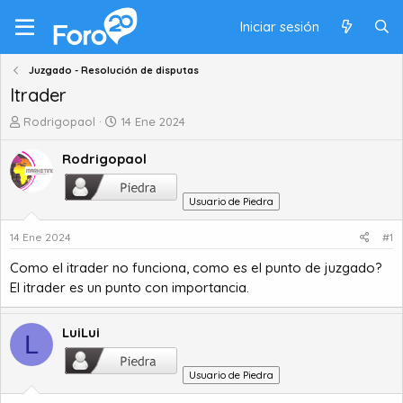
Iniciar sesión
Juzgado - Resolución de disputas
Itrader
A
F
Rodrigopaol
14 Ene 2024
u
e
t
c
Rodrigopaol
o
h
r
a
Usuario de Piedra
d
d
e
e
14 Ene 2024
#1
t
i
e
n
Como el itrader no funciona, como es el punto de juzgado?
m
i
El itrader es un punto con importancia.
a
c
i
o
LuiLui
L
Usuario de Piedra