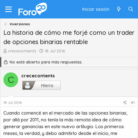
Iniciar sesión
Inversiones
La historia de cómo me forjé como un trader
de opciones binarias rentable
A
F
crececontents
18 Jul 2016
u
e
No está abierto para más respuestas.
t
c
o
h
r
a
crececontents
C
d
d
e
e
t
i
e
n
18 Jul 2016
#1
m
i
a
c
Cuando comencé en el mercado de las opciones binarias,
i
por allá por 2011, no tenía la más remota idea de cómo
o
generar ganancias en este nuevo artilugio. Los primeros
meses, la verdad, y debo admitirlo desde el inicio, me