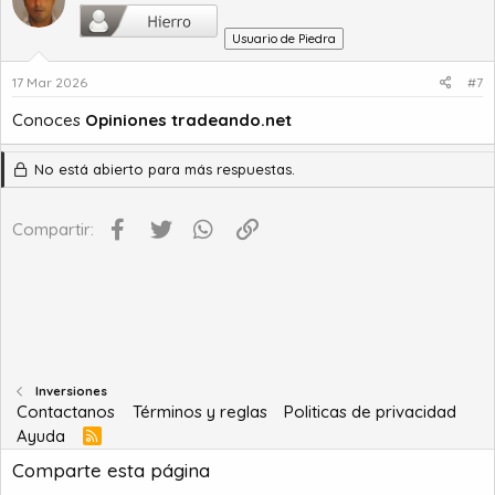
Usuario de Piedra
17 Mar 2026
#7
Conoces
Opiniones tradeando.net
No está abierto para más respuestas.
Facebook
Twitter
WhatsApp
Enlace
Compartir:
Inversiones
Contactanos
Términos y reglas
Politicas de privacidad
Ayuda
R
S
Comparte esta página
S