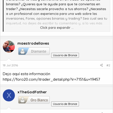
binarias? ¿Quieres que te ayude para que te conviertas en
trader? ¿Necesitas sacarle provecho a tus ahorros? ¿Necesitas
a un profesional con experiencia para una web sobre las
inversiones, Forex, opciones binarias y trading? Sea cual sea tu
inquietud, no dejes de escribir tu comentario y, si lo ves más
Click para expandir ...
pertinente, enviar mensaje privado. Estaré gustoso en
ayudarte.
maestrodellaves
Usuario de Bronce
18 Jul 2016
#2
Dejo aquí esta información
https://foro20.com/itrader_detail.php?ir=7151&u=19457
xTheGodFather
X
Usuario de Bronce