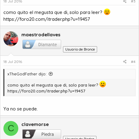
18 Jul 2016
#3
como quito el megusta que di, solo para leer?
https://foro20.com/itrader.php?u=19457
maestrodellaves
Usuario de Bronce
18 Jul 2016
#4
xTheGodFather dijo:
como quito el megusta que di, solo para leer?
https://foro20.com/itrader.php?u=19457
Ya no se puede.
clavemorse
C
Usuario de Piedra