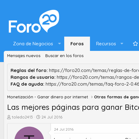
Zona de Negocios
Foros
Recursos
Mensajes nuevos
Buscar en los foros
Reglas del foro:
https://foro20.com/temas/reglas-de-foro
Rangos de usuario:
https://foro20.com/temas/rangos-de
FAQ de ayuda:
https://foro20.com/temas/faq-foro-2-0.4
Monetización - Ganar dinero por internet
Otras formas de gan
Las mejores páginas para ganar Bitc
A
F
toledo2413
24 Jul 2016
u
e
t
c
24 Jul 2016
o
h