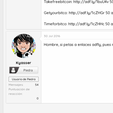
Takefreebitcoin:
http://adf.ly/1buU4v
50
Getyourbitco:
http://adf.ly/1cZHGr
50 a
Timeforbitco:
http://adf.ly/1cZHHc
50 a
30 Jul 2016
Hombre, si petas a enlaces adfly, pues
Kyasser
Usuario de Piedra
Mensajes
54
Puntuación de
reacción
0