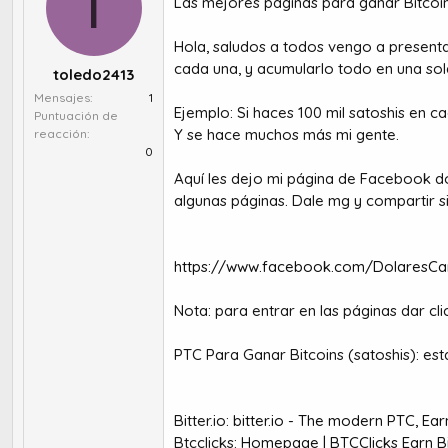
T
Las mejores páginas para ganar Bitcoin
r
a
d
d
e
e
Hola, saludos a todos vengo a presenta
t
i
cada una, y acumularlo todo en una sol
toledo2413
e
n
Mensajes
1
m
i
Ejemplo: Si haces 100 mil satoshis en ca
Puntuación de
a
c
Y se hace muchos más mi gente.
reacción
i
0
o
Aquí les dejo mi página de Facebook do
algunas páginas. Dale mg y compartir si 
https://www.facebook.com/DolaresC
Nota: para entrar en las páginas dar clic
PTC Para Ganar Bitcoins (satoshis): est
Bitter.io:
bitter.io - The modern PTC, Ear
Btcclicks:
Homepage | BTCClicks Earn Bit