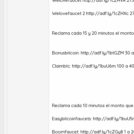
Welovefaucet
http://adf.ly/1cZHVA
275 
Welovefaucet 2
http://adf.ly/1cZHXc
27
Reclama cada 15 y 20 minutos el monto 
Bonusbitcoin:
http://adf.ly/1btGZM
30 a
Claimbtc:
http://adf.ly/1buU6m
100 a 40
Reclama cada 10 minutos el monto que a
Easybitcoinfaucets:
http://adf.ly/1buU
Boomfaucet:
http://adf.ly/1cZGy8
1 a 2