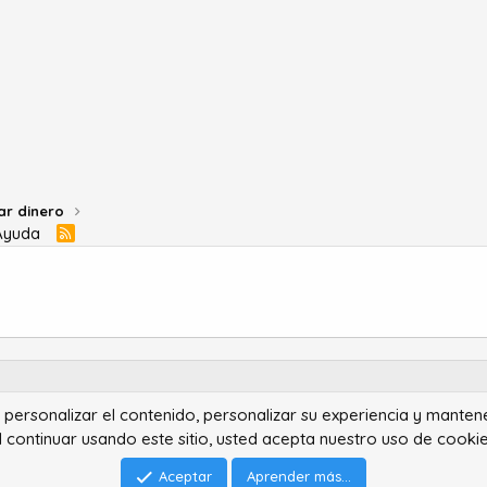
ar dinero
Ayuda
R
S
S
ra personalizar el contenido, personalizar su experiencia y manten
®
Community platform by XenForo
© 2010-2022 XenForo Ltd.
l continuar usando este sitio, usted acepta nuestro uso de cookie
Advanced Forum Stats by
AddonFlare - Premium XF2 Addons
Feedback System
by
XenCentral.com
Park theme made by
StylesFactory.pl
Aceptar
Aprender más...