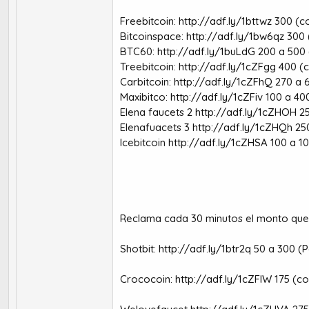
Freebitcoin:
http://adf.ly/1bttwz
300 (co
Bitcoinspace:
http://adf.ly/1bw6qz
300 (
BTC60:
http://adf.ly/1buLdG
200 a 500 
Treebitcoin:
http://adf.ly/1cZFgg
400 (c
Carbitcoin:
http://adf.ly/1cZFhQ
270 a 6
Maxibitco:
http://adf.ly/1cZFiv
100 a 400
Elena faucets 2
http://adf.ly/1cZHOH
25
Elenafuacets 3
http://adf.ly/1cZHQh
250
Icebitcoin
http://adf.ly/1cZHSA
100 a 10 
Reclama cada 30 minutos el monto que a
Shotbit:
http://adf.ly/1btr2q
50 a 300 (Pa
Crococoin:
http://adf.ly/1cZFlW
175 (co