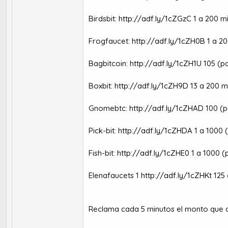
Birdsbit:
http://adf.ly/1cZGzC
1 a 200 mi
Frogfaucet:
http://adf.ly/1cZH0B
1 a 20
Bagbitcoin:
http://adf.ly/1cZH1U
105 (pa
Boxbit:
http://adf.ly/1cZH9D
13 a 200 mi
Gnomebtc:
http://adf.ly/1cZHAD
100 (p
Pick-bit:
http://adf.ly/1cZHDA
1 a 1000 (
Fish-bit:
http://adf.ly/1cZHE0
1 a 1000 (p
Elenafaucets 1
http://adf.ly/1cZHKt
125 
Reclama cada 5 minutos el monto que ap