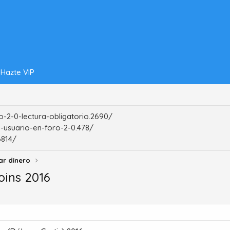
Hazte VIP
-2-0-lectura-obligatorio.2690/
-usuario-en-foro-2-0.478/
6814/
ar dinero
oins 2016