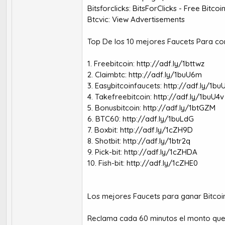
Bitsforclicks:
BitsForClicks - Free Bitcoi
Btcvic:
View Advertisements
Top De los 10 mejores Faucets Para co
1. Freebitcoin:
http://adf.ly/1bttwz
2. Claimbtc:
http://adf.ly/1buU6m
3. Easybitcoinfaucets:
http://adf.ly/1b
4. Takefreebitcoin:
http://adf.ly/1buU4v
5. Bonusbitcoin:
http://adf.ly/1btGZM
6. BTC60:
http://adf.ly/1buLdG
7. Boxbit:
http://adf.ly/1cZH9D
8. Shotbit:
http://adf.ly/1btr2q
9. Pick-bit:
http://adf.ly/1cZHDA
10. Fish-bit:
http://adf.ly/1cZHE0
Los mejores Faucets para ganar Bitcoin
Reclama cada 60 minutos el monto que a