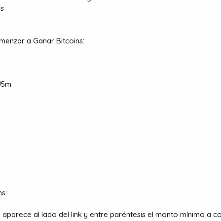
ns
menzar a Ganar Bitcoins:
uU5m
s:
parece al lado del link y entre paréntesis el monto mínimo a co