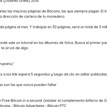
s (Dólares Gratis) 2016
rles las mejores páginas de Bitcoins, las que siempre pagan. El
a dirección de cartera de tu monedero.
da página al mes. Y trabajas en 30 páginas, será un total de 3 mil
nde sale un tutorial en los álbumes de fotos. Busca el primer 
te sirvió de algo.
arupano/
s a los link espera 5 segundos y luego da clic en saltar publicidad
as son las que nunca pueden faltar
n Free Bitcoin in a second.
(instalar el complemento bitter.io de
coins - Bitcoin Advertising - Bitcoin PTC