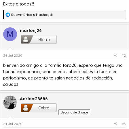
Éxitos a todos!!!
R
SeoAmérica
y
Nachogdl
e
a
c
marlonj26
M
c
i
o
n
24 Jul 2020
#2
e
s
bienvenido amigo a la familia foro20, espero que tenga una
:
buena experiencia, seria bueno saber cual es tu fuerte en
periodismo, de pronto te salen negocios de redacción,
saludos
AdrianG8686
Usuario de Bronce
24 Jul 2020
#3