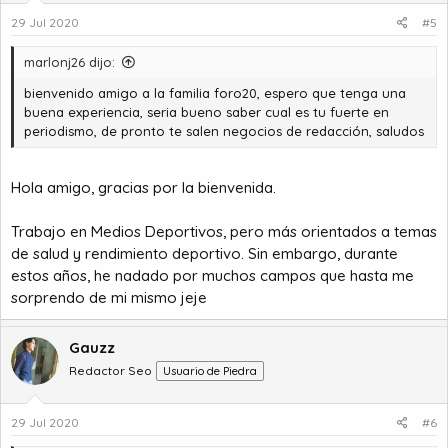
n
29 Jul 2020
#5
e
s
marlonj26 dijo:
:
bienvenido amigo a la familia foro20, espero que tenga una
buena experiencia, seria bueno saber cual es tu fuerte en
periodismo, de pronto te salen negocios de redacción, saludos
Hola amigo, gracias por la bienvenida.
Trabajo en Medios Deportivos, pero más orientados a temas
de salud y rendimiento deportivo. Sin embargo, durante
estos años, he nadado por muchos campos que hasta me
sorprendo de mi mismo jeje
Gauzz
Redactor Seo
Usuario de Piedra
29 Jul 2020
#6