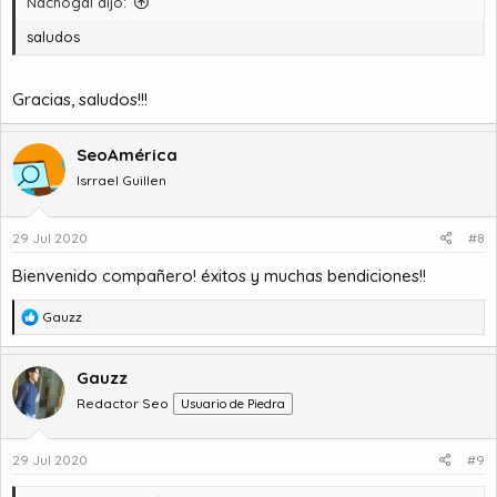
Nachogdl dijo:
:
saludos
Gracias, saludos!!!
SeoAmérica
Isrrael Guillen
29 Jul 2020
#8
Bienvenido compañero! éxitos y muchas bendiciones!!
R
Gauzz
e
a
c
Gauzz
c
Redactor Seo
Usuario de Piedra
i
o
n
29 Jul 2020
#9
e
s