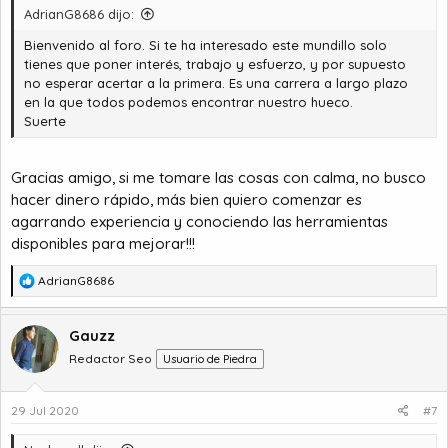
AdrianG8686 dijo:
Bienvenido al foro. Si te ha interesado este mundillo solo
tienes que poner interés, trabajo y esfuerzo, y por supuesto
no esperar acertar a la primera. Es una carrera a largo plazo
en la que todos podemos encontrar nuestro hueco.
Suerte
Gracias amigo, si me tomare las cosas con calma, no busco
hacer dinero rápido, más bien quiero comenzar es
agarrando experiencia y conociendo las herramientas
disponibles para mejorar!!!
R
AdrianG8686
e
a
c
Gauzz
c
Redactor Seo
Usuario de Piedra
i
o
n
29 Jul 2020
#7
e
s