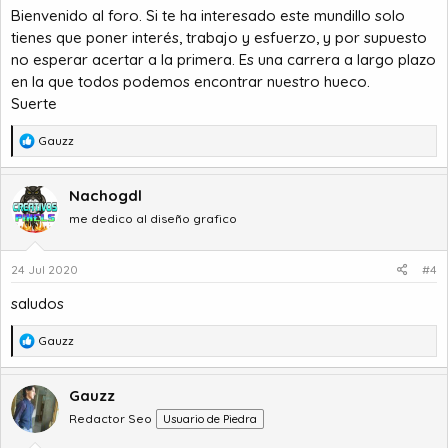
Bienvenido al foro. Si te ha interesado este mundillo solo
tienes que poner interés, trabajo y esfuerzo, y por supuesto
no esperar acertar a la primera. Es una carrera a largo plazo
en la que todos podemos encontrar nuestro hueco.
Suerte
R
Gauzz
e
a
c
Nachogdl
c
me dedico al diseño grafico
i
o
n
24 Jul 2020
#4
e
s
saludos
:
R
Gauzz
e
a
c
Gauzz
c
Redactor Seo
Usuario de Piedra
i
o