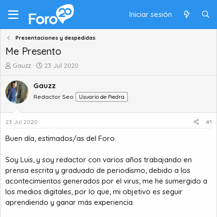
Iniciar sesión
Presentaciones y despedidas
Me Presento
A
F
Gauzz
23 Jul 2020
u
e
t
c
Gauzz
o
h
Redactor Seo
Usuario de Piedra
r
a
d
d
e
e
23 Jul 2020
#1
t
i
Buen día, estimados/as del Foro.
e
n
m
i
a
c
Soy Luis, y soy redactor con varios años trabajando en
i
prensa escrita y graduado de periodismo, debido a los
o
acontecimientos generados por el virus, me he sumergido a
los medios digitales, por lo que, mi objetivo es seguir
aprendiendo y ganar más experiencia.