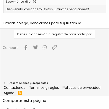
SeoAmérica dijo:
:
Bienvenido compañero! éxitos y muchas bendiciones!!
Gracias colega, bendiciones para ti y tu familia.
Debes iniciar sesión o registrarte para participar.
Facebook
Twitter
WhatsApp
Enlace
Compartir:
Presentaciones y despedidas
Contactanos
Términos y reglas
Politicas de privacidad
Ayuda
R
S
Comparte esta página
S