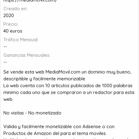
a
c
i
Creado en
o
2020
Precio
40 euros
Tráfico Mensual
--
Ganancias Mensuales
--
Se vende esta web MediaMovil.com un dominio muy bueno,
descriptible y facilmente memorizable
La web cuenta con 10 articulos publicados de 1000 palabras
minimo cada uno que se compraron a un redactor para esta
web.
No visitas - No monetizado
Valida y facilmente monetizable con Adsense o con
Productos de Amazon del para el tema moviles.