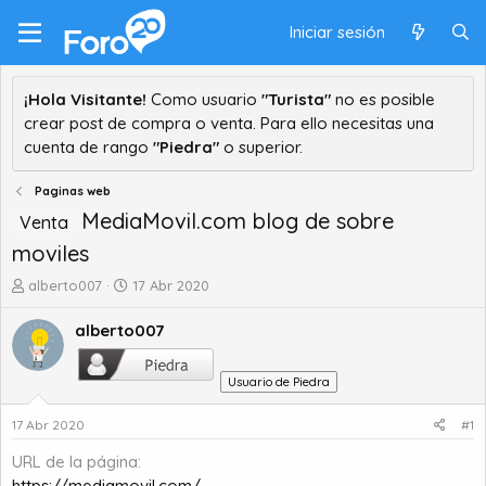
Iniciar sesión
¡Hola Visitante!
Como usuario
"Turista"
no es posible
crear post de compra o venta. Para ello necesitas una
cuenta de rango
"Piedra"
o superior.
Paginas web
MediaMovil.com blog de sobre
Venta
moviles
A
F
alberto007
17 Abr 2020
u
e
t
c
alberto007
o
h
r
a
Usuario de Piedra
d
d
e
e
17 Abr 2020
#1
t
i
e
n
URL de la página
m
i
https://mediamovil.com/