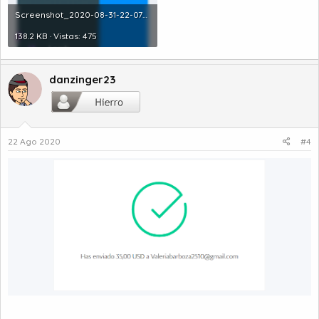
Screenshot_2020-08-31-22-07-28~2.png
138.2 KB · Vistas: 475
danzinger23
22 Ago 2020
#4