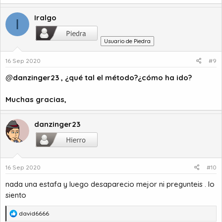
Iralgo
I
Usuario de Piedra
16 Sep 2020
#9
@
danzinger23
, ¿qué tal el método?¿cómo ha ido?
Muchas gracias,
danzinger23
16 Sep 2020
#10
nada una estafa y luego desaparecio mejor ni pregunteis . lo
siento
R
david6666
e