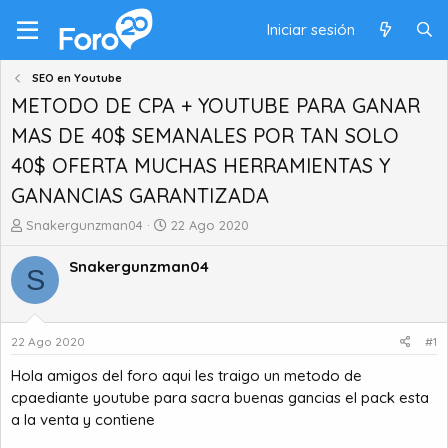
Iniciar sesión
SEO en Youtube
METODO DE CPA + YOUTUBE PARA GANAR
MAS DE 40$ SEMANALES POR TAN SOLO
40$ OFERTA MUCHAS HERRAMIENTAS Y
GANANCIAS GARANTIZADA
A
F
Snakergunzman04
22 Ago 2020
u
e
t
c
Snakergunzman04
S
o
h
r
a
d
d
e
e
22 Ago 2020
#1
t
i
Hola amigos del foro aqui les traigo un metodo de
e
n
m
i
cpaediante youtube para sacra buenas gancias el pack esta
a
c
a la venta y contiene
i