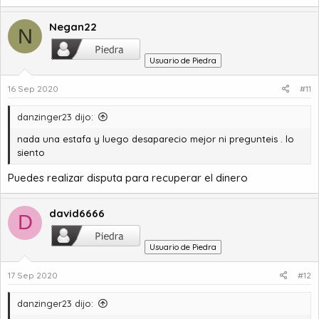
a
c
Negan22
N
c
i
Usuario de Piedra
o
n
16 Sep 2020
#11
e
s
:
danzinger23 dijo:
nada una estafa y luego desaparecio mejor ni pregunteis . lo
siento
Puedes realizar disputa para recuperar el dinero
david6666
D
Usuario de Piedra
17 Sep 2020
#12
danzinger23 dijo: