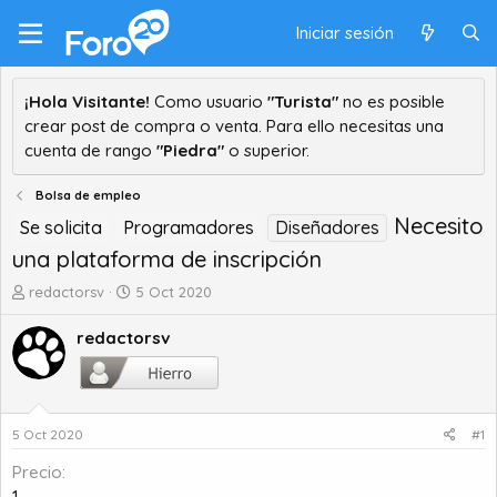
Iniciar sesión
¡Hola Visitante!
Como usuario
"Turista"
no es posible
crear post de compra o venta. Para ello necesitas una
cuenta de rango
"Piedra"
o superior.
Bolsa de empleo
Necesito
Se solicita
Programadores
Diseñadores
una plataforma de inscripción
A
F
redactorsv
5 Oct 2020
u
e
t
c
redactorsv
o
h
r
a
d
d
e
e
5 Oct 2020
#1
t
i
e
n
Precio
m
i
1