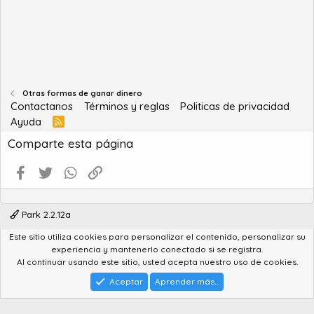
Otras formas de ganar dinero
Contactanos
Términos y reglas
Politicas de privacidad
Ayuda
R
S
Comparte esta página
S
Facebook
Twitter
WhatsApp
Enlace
Park 2.2.12a
Este sitio utiliza cookies para personalizar el contenido, personalizar su
®
Community platform by XenForo
© 2010-2022 XenForo Ltd.
experiencia y mantenerlo conectado si se registra.
Advanced Forum Stats by
AddonFlare - Premium XF2 Addons
Al continuar usando este sitio, usted acepta nuestro uso de cookies.
Feedback System
by
XenCentral.com
Park theme made by
StylesFactory.pl
Aceptar
Aprender más...