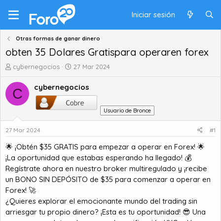
Iniciar sesión
Otras formas de ganar dinero
obten 35 Dolares Gratispara operaren forex
A
F
cybernegocios
27 Mar 2024
u
e
t
c
cybernegocios
C
o
h
r
a
Usuario de Bronce
d
d
e
e
27 Mar 2024
#1
t
i
e
n
🌟 ¡Obtén $35 GRATIS para empezar a operar en Forex! 🌟
m
i
¡La oportunidad que estabas esperando ha llegado! 💰
a
c
Regístrate ahora en nuestro broker multiregulado y ¡recibe
i
un BONO SIN DEPÓSITO de $35 para comenzar a operar en
o
Forex! 🚀
¿Quieres explorar el emocionante mundo del trading sin
arriesgar tu propio dinero? ¡Esta es tu oportunidad! 😎 Una