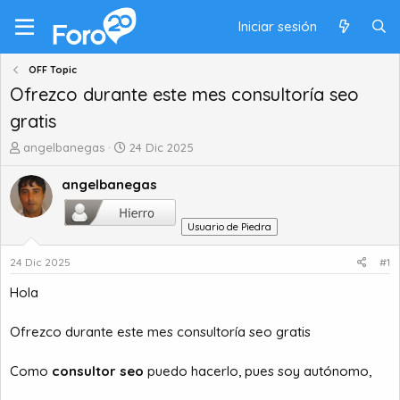
Iniciar sesión
OFF Topic
Ofrezco durante este mes consultoría seo
gratis
A
F
angelbanegas
24 Dic 2025
u
e
t
c
angelbanegas
o
h
r
a
Usuario de Piedra
d
d
e
e
24 Dic 2025
#1
t
i
e
n
Hola
m
i
a
c
Ofrezco durante este mes consultoría seo gratis
i
o
Como
consultor seo
puedo hacerlo, pues soy autónomo,