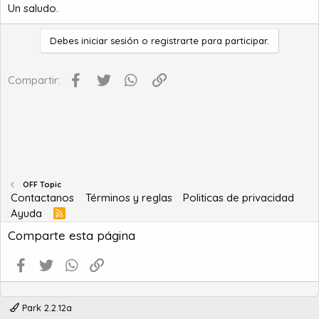
Un saludo.
Debes iniciar sesión o registrarte para participar.
Facebook
Twitter
WhatsApp
Enlace
Compartir:
OFF Topic
Contactanos
Términos y reglas
Politicas de privacidad
Ayuda
R
S
Comparte esta página
S
Facebook
Twitter
WhatsApp
Enlace
Park 2.2.12a