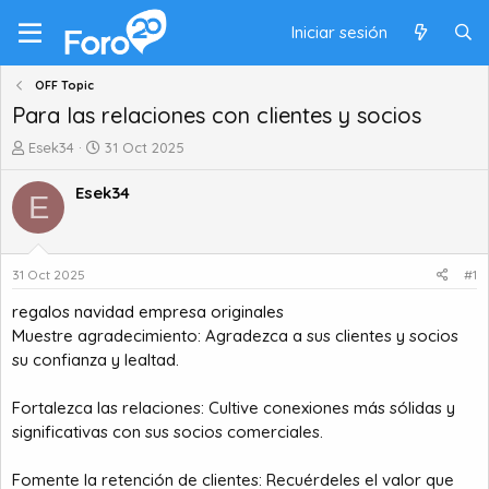
Iniciar sesión
OFF Topic
Para las relaciones con clientes y socios
A
F
Esek34
31 Oct 2025
u
e
t
c
Esek34
E
o
h
r
a
d
d
e
e
31 Oct 2025
#1
t
i
regalos navidad empresa originales
e
n
m
i
Muestre agradecimiento: Agradezca a sus clientes y socios
a
c
su confianza y lealtad.
i
o
Fortalezca las relaciones: Cultive conexiones más sólidas y
significativas con sus socios comerciales.
Fomente la retención de clientes: Recuérdeles el valor que