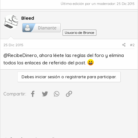
Última edición por un moderador:
25 Dic 2015
Bleed
Usuario de Bronce
25 Dic 2015
#2
@RecibeDinero, ahora léete las reglas del foro y elimina
todos los enlaces de referido del post.
Debes iniciar sesión o registrarte para participar.
Facebook
Twitter
WhatsApp
Enlace
Compartir: