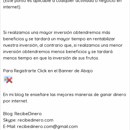
(Este punto es aplicable a cualquier actividad o negocio en
internet).
Si realizamos una mayor inversión obtendremos más
beneficios y se tardará un mayor tiempo en rentabilizar
nuestra inversión, al contrario que, si realizamos una menor
inversión obtendremos menos beneficios y se tardará
menos tiempo en que la inversión de sus frutos.
Para Registrarte Click en el Banner de Abajo
En mi blog te enseñare las mejores maneras de ganar dinero
por internet.
Blog:
RecibeDinero
Skype: recibedinero.com
E-Mail:
recibedinero.com@gmail.com