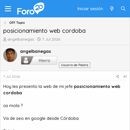
Iniciar sesión
OFF Topic
posicionamiento web cordoba
A
F
angelbanegas
7 Jul 2026
u
e
t
c
angelbanegas
o
h
r
a
Usuario de Piedra
d
d
e
e
7 Jul 2026
#1
t
i
e
n
Hoy les presento la web de mi jefe
posicionamiento web
m
i
cordoba
a
c
i
os mola ?
o
Va de seo en google desde Córdoba.