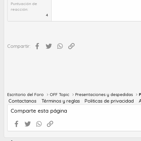
Puntuación de
reacción
4
Facebook
Twitter
WhatsApp
Enlace
Compartir:
Escritorio del Foro
OFF Topic
Presentaciones y despedidas
Contactanos
Términos y reglas
Politicas de privacidad
Comparte esta página
Facebook
Twitter
WhatsApp
Enlace