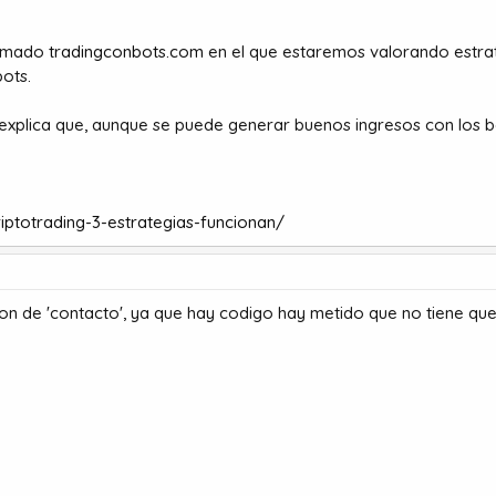
lamado
tradingconbots.com
en el que estaremos valorando estrat
ots.
 explica que, aunque se puede generar buenos ingresos con los bo
iptotrading-3-estrategias-funcionan/
ion de 'contacto', ya que hay codigo hay metido que no tiene qu