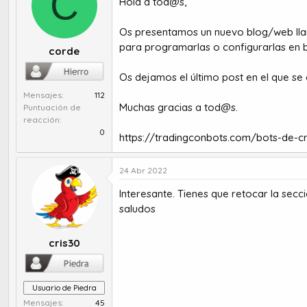
C
Hola a tod@s,
r
a
d
d
e
e
Os presentamos un nuevo blog/web l
t
i
para programarlas o configurarlas en b
corde
e
n
m
i
Os dejamos el último post en el que se
a
c
i
Mensajes
112
Muchas gracias a tod@s.
o
Puntuación de
reacción
0
https://tradingconbots.com/bots-de-cr
24 Abr 2022
Interesante. Tienes que retocar la secc
saludos
cris30
Usuario de Piedra
Mensajes
45