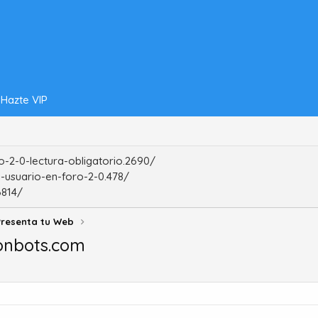
Hazte VIP
-2-0-lectura-obligatorio.2690/
-usuario-en-foro-2-0.478/
6814/
Presenta tu Web
onbots.com