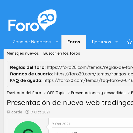
Zona de Negocios
Foros
Recursos
Mensajes nuevos
Buscar en los foros
Reglas del foro:
https://foro20.com/temas/reglas-de-foro
Rangos de usuario:
https://foro20.com/temas/rangos-de
FAQ de ayuda:
https://foro20.com/temas/faq-foro-2-0.4
Escritorio del Foro
OFF Topic
Presentaciones y despedidas
Presentación de nueva web tradingc
A
F
corde
9 Oct 2021
u
e
t
c
9 Oct 2021
o
h