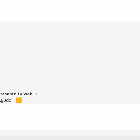
Presenta tu Web
Ayuda
R
S
S