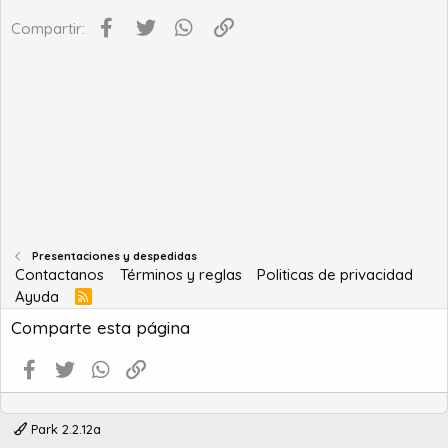
Facebook
Twitter
WhatsApp
Enlace
Compartir:
Presentaciones y despedidas
Contactanos
Términos y reglas
Politicas de privacidad
Ayuda
R
S
Comparte esta página
S
Facebook
Twitter
WhatsApp
Enlace
Park 2.2.12a