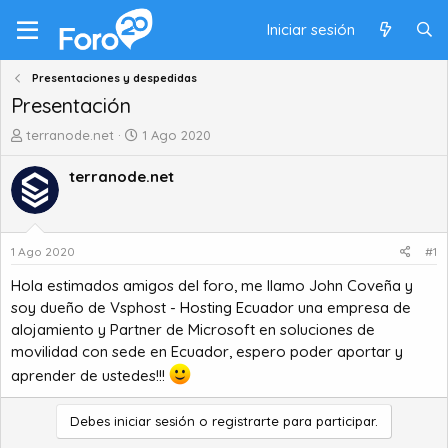
Iniciar sesión
Presentaciones y despedidas
Presentación
A
F
terranode.net
1 Ago 2020
u
e
t
c
terranode.net
o
h
r
a
d
d
e
e
1 Ago 2020
#1
t
i
Hola estimados amigos del foro, me llamo John Coveña y
e
n
m
i
soy dueño de Vsphost -
Hosting Ecuador
una empresa de
a
c
alojamiento y Partner de Microsoft en soluciones de
i
movilidad con sede en Ecuador, espero poder aportar y
o
aprender de ustedes!!!
Debes iniciar sesión o registrarte para participar.