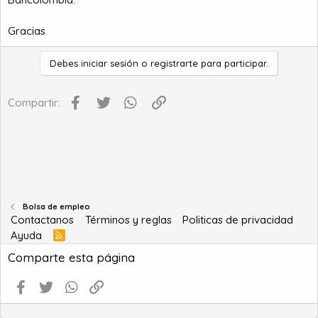
a
c
i
Gracias
o
Debes iniciar sesión o registrarte para participar.
Facebook
Twitter
WhatsApp
Enlace
Compartir:
Bolsa de empleo
Contactanos
Términos y reglas
Politicas de privacidad
Ayuda
R
S
Comparte esta página
S
Facebook
Twitter
WhatsApp
Enlace