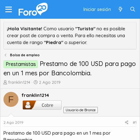
Iniciar sesión
¡Hola Visitante!
Como usuario
"Turista"
no es posible
crear post de compra o venta. Para ello necesitas una
cuenta de rango
"Piedra"
o superior.
Bolsa de empleo
Prestamo de 100 USD para pago
Prestamistas
en un 1 mes por Bancolombia.
A
F
franklin1214
2 Ago 2019
u
e
t
c
franklin1214
F
o
h
r
a
Usuario de Bronce
d
d
e
e
2 Ago 2019
#1
t
i
e
n
Prestamo de 100 USD para pago en un 1 mes por
m
i
Bancolombia.