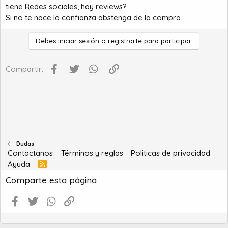
tiene Redes sociales, hay reviews?
Si no te nace la confianza abstenga de la compra.
Debes iniciar sesión o registrarte para participar.
Facebook
Twitter
WhatsApp
Enlace
Compartir:
Dudas
Contactanos
Términos y reglas
Politicas de privacidad
Ayuda
R
S
Comparte esta página
S
Facebook
Twitter
WhatsApp
Enlace