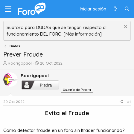
Iniciar sesión
Subforo para DUDAS que se tengan respecto al
funcionamiento DEL FORO.
[Más información].
Dudas
Prever Fraude
A
F
Rodrigopaol
20 Oct 2022
u
e
t
c
Rodrigopaol
o
h
r
a
Usuario de Piedra
d
d
e
e
20 Oct 2022
#1
t
i
e
n
Evita el Fraude​
m
i
a
c
i
Como detectar fraude en un foro sin Itrader funcionando?
o