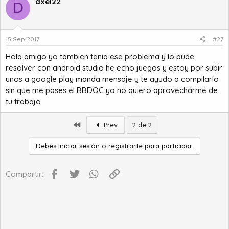
dxel22
D
15 Sep 2017
#27
Hola amigo yo tambien tenia ese problema y lo pude
resolver con android studio he echo juegos y estoy por subir
unos a google play manda mensaje y te ayudo a compilarlo
sin que me pases el BBDOC yo no quiero aprovecharme de
tu trabajo
Primero
Prev
2 de 2
Debes iniciar sesión o registrarte para participar.
Facebook
Twitter
WhatsApp
Enlace
Compartir: