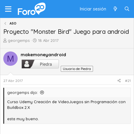
Iniciar sesión
ASO
Proyecto "Monster Bird" Juego para android
A
F
georgemps
18 Abr 2017
u
e
t
c
makemoneyandroid
M
o
h
r
a
d
d
Usuario de Piedra
e
e
t
i
27 Abr 2017
#21
e
n
m
i
georgemps dijo:
a
c
Curso Udemy Creación de VideoJuegos sin Programación con
i
Buildbox 2.X
o
esta muy bueno.