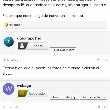
desapareció, quedándose mi dinero y sin entragar el trabajo.
Espero que nadie caiga de nuevo en su trampa.
R
brianot
e
a
c
daianapotter
c
i
Usuario de Piedra
o
n
16 Jul 2020
#2
e
s
Estaría bien, que pusieras las fotos de cuando hicieron el
:
trato.
websgp
W
Miembro del equipo
Usuario de Bronce
17 Jul 2020
#3