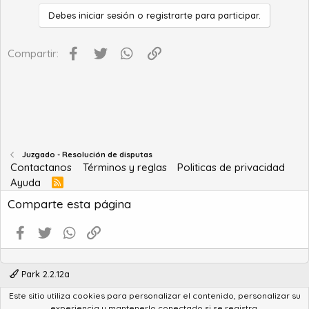
Debes iniciar sesión o registrarte para participar.
Facebook
Twitter
WhatsApp
Enlace
Compartir:
Juzgado - Resolución de disputas
Contactanos
Términos y reglas
Politicas de privacidad
Ayuda
R
S
Comparte esta página
S
Facebook
Twitter
WhatsApp
Enlace
Park 2.2.12a
Este sitio utiliza cookies para personalizar el contenido, personalizar su
®
Community platform by XenForo
© 2010-2022 XenForo Ltd.
experiencia y mantenerlo conectado si se registra.