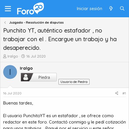
Iniciar sesión
Juzgado - Resolución de disputas
Punchito YT, auténtico estafador , no
trabajar con el . Encargue un trabajo y ha
desaperecido.
A
F
Iralgo
16 Jul 2020
u
e
t
c
Iralgo
I
o
h
r
a
Usuario de Piedra
d
d
e
e
16 Jul 2020
#1
t
i
e
n
Buenas tardes,
m
i
a
c
El usuario PunchitoYT es un estafador , se ofrece como
i
redactor en este foro. Contactó conmigo y le pedí cotización
o
para unos trabajos . ·Pagué por el servicio y este señor