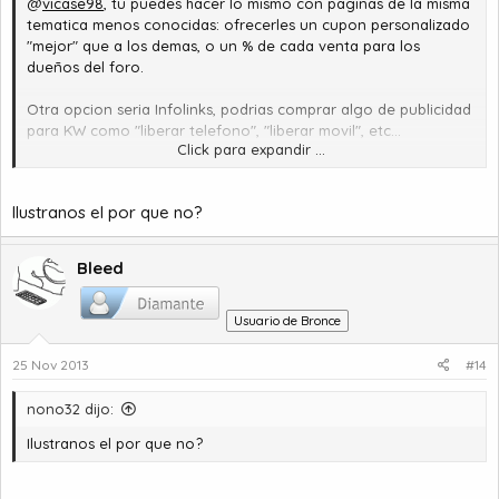
@
vicase98
, tu puedes hacer lo mismo con paginas de la misma
tematica menos conocidas: ofrecerles un cupon personalizado
"mejor" que a los demas, o un % de cada venta para los
dueños del foro.
Otra opcion seria Infolinks, podrias comprar algo de publicidad
para KW como "liberar telefono", "liberar movil", etc...
Click para expandir ...
Adf.ly, Linkbucks y PTCs yo ni lo intentaria.
Ilustranos el por que no?
Bleed
Usuario de Bronce
25 Nov 2013
#14
nono32 dijo:
Ilustranos el por que no?