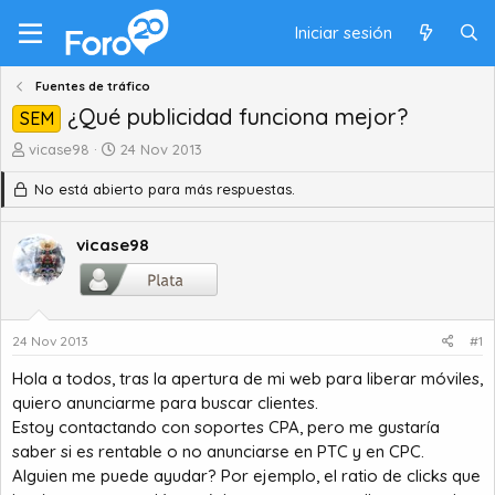
Iniciar sesión
Fuentes de tráfico
¿Qué publicidad funciona mejor?
SEM
A
F
vicase98
24 Nov 2013
u
e
No está abierto para más respuestas.
t
c
o
h
r
a
vicase98
d
d
e
e
t
i
e
n
m
i
24 Nov 2013
#1
a
c
Hola a todos, tras la apertura de mi web para liberar móviles,
i
o
quiero anunciarme para buscar clientes.
Estoy contactando con soportes CPA, pero me gustaría
saber si es rentable o no anunciarse en PTC y en CPC.
Alguien me puede ayudar? Por ejemplo, el ratio de clicks que