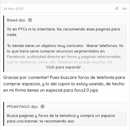
24 Nov 2013
#4
Bleed dijo:
Yo en PTCs ni lo intentaria. No recomiendo esas paginas para
nada.
Tu tienda tiene un objetivo muy concreto : liberar telefonos. Yo
lo que haria seria comprar anuncios segmentados en
Facebook, publicidad directa en foros y paginas relacionadas
con la telefonia, omvs, etc. Tambien te puede resultar util
Click para expandir ...
AdWords.
Gracias por comentar! Pues buscare foros de telefonía para
Y ofrecer cupones personalizados en foros relacionados, por
comprar espacios, y lo del cupon lo estoy usando, de hecho
que no. :mola:
en mi firma tienes un especial para foro2.0 jaja
PPSANTIAGO dijo:
Busca paginas y foros de la tematica y compra un espacio
para una banner. te recomiendo eso