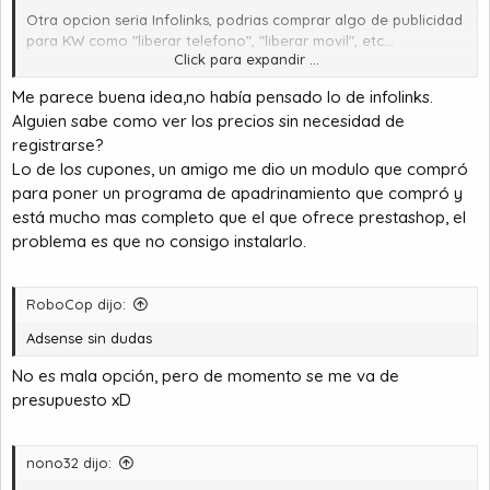
Otra opcion seria Infolinks, podrias comprar algo de publicidad
para KW como "liberar telefono", "liberar movil", etc...
Click para expandir ...
Adf.ly, Linkbucks y PTCs yo ni lo intentaria.
Me parece buena idea,no había pensado lo de infolinks.
Alguien sabe como ver los precios sin necesidad de
registrarse?
Lo de los cupones, un amigo me dio un modulo que compró
para poner un programa de apadrinamiento que compró y
está mucho mas completo que el que ofrece prestashop, el
problema es que no consigo instalarlo.
RoboCop dijo:
Adsense sin dudas
No es mala opción, pero de momento se me va de
presupuesto xD
nono32 dijo: