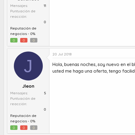
Mensajes
11
Puntuación de
reacción
0
Reputación de
negocios -
0%
0
0
0
20 Jul 2018
J
Hola, buenas noches, soy nuevo en el b
usted me haga una oferta, tengo facili
Jleon
Mensajes
5
Puntuación de
reacción
0
Reputación de
negocios -
0%
0
0
0