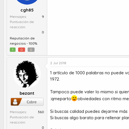
cgh85
Mensajes
9
Puntuación de
reacción
0
Reputación de
negocios -
100%
1
0
0
2 Jul 2018
1 artículo de 1000 palabras no puede va
1972.
Tampoco puede valer lo mismo si quien 
bezant
:qmeparto
obviedades con ritmo me
Si buscas calidad puedes dejarme más 
Mensajes
360
Si buscas algo barato para rellenar plan
Puntuación de
reacción
0