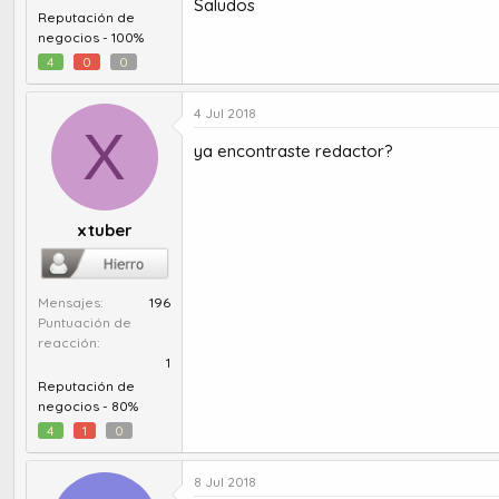
Saludos
Reputación de
negocios -
100%
4
0
0
4 Jul 2018
X
ya encontraste redactor?
xtuber
Mensajes
196
Puntuación de
reacción
1
Reputación de
negocios -
80%
4
1
0
8 Jul 2018