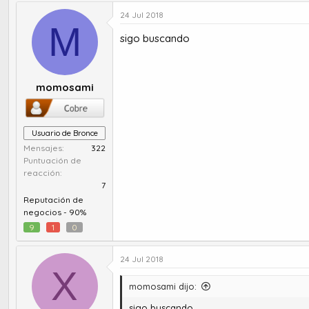
24 Jul 2018
M
sigo buscando
momosami
Usuario de Bronce
Mensajes
322
Puntuación de
reacción
7
Reputación de
negocios -
90%
9
1
0
24 Jul 2018
X
momosami dijo:
sigo buscando