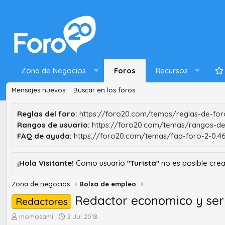
Zona de Negocios
Foros
Recursos
Mensajes nuevos
Buscar en los foros
Reglas del foro:
https://foro20.com/temas/reglas-de-foro
Rangos de usuario:
https://foro20.com/temas/rangos-de
FAQ de ayuda:
https://foro20.com/temas/faq-foro-2-0.4
¡Hola Visitante!
Como usuario
"Turista"
no es posible crea
Zona de negocios
Bolsa de empleo
Redactor economico y ser
Redactores
A
F
momosami
2 Jul 2018