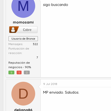
M
sigo buscando
momosami
Usuario de Bronce
Mensajes
322
Puntuación de
reacción
7
Reputación de
negocios -
90%
9
1
0
9 Jul 2018
D
MP enviado. Saludos.
deliana86