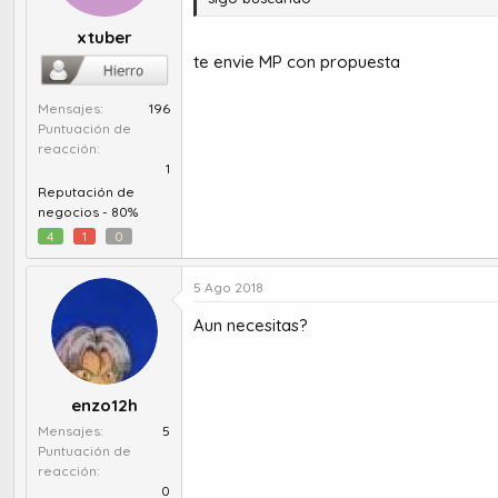
xtuber
te envie MP con propuesta
Mensajes
196
Puntuación de
reacción
1
Reputación de
negocios -
80%
4
1
0
5 Ago 2018
Aun necesitas?
enzo12h
Mensajes
5
Puntuación de
reacción
0