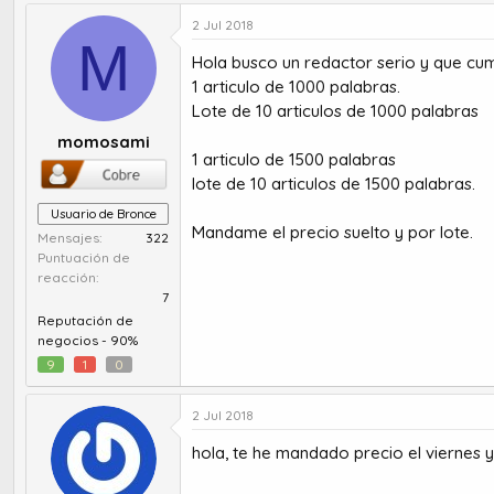
u
e
t
c
2 Jul 2018
M
o
h
Hola busco un redactor serio y que cum
r
a
d
d
1 articulo de 1000 palabras.
e
e
Lote de 10 articulos de 1000 palabras
t
i
momosami
e
n
1 articulo de 1500 palabras
m
i
lote de 10 articulos de 1500 palabras.
a
c
i
Usuario de Bronce
Mandame el precio suelto y por lote.
o
Mensajes
322
Puntuación de
reacción
7
Reputación de
negocios -
90%
9
1
0
2 Jul 2018
hola, te he mandado precio el viernes 