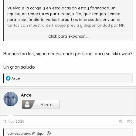
Vuelvo a la carga y en esta ocasión estoy formando un
equipo de redactores para trabajo fijo, que tengan tiempo
para trabajar diario varias horas. Los interesados enviarme
tarifas con muestra de trabajo previa y disponibilidad por MP.
Click para expandir ...
¡Gracias de antemano!
Buenas tardes, sigue necesitando personal para su sitio web?
Un gran saludo
R
Arce
e
a
c
Arce
c
i
o
n
13 Nov 2020
#10
e
s
:
vanessaleiva91 dijo: