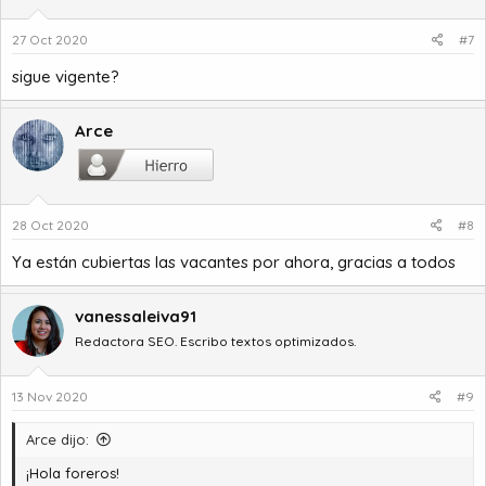
o
n
27 Oct 2020
#7
e
s
sigue vigente?
:
Arce
28 Oct 2020
#8
Ya están cubiertas las vacantes por ahora, gracias a todos
vanessaleiva91
Redactora SEO. Escribo textos optimizados.
13 Nov 2020
#9
Arce dijo:
¡Hola foreros!