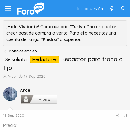
Iniciar sesión
¡Hola Visitante!
Como usuario
"Turista"
no es posible
crear post de compra o venta. Para ello necesitas una
cuenta de rango
"Piedra"
o superior.
Bolsa de empleo
Redactor para trabajo
Se solicita
Redactores
fijo
A
F
Arce
19 Sep 2020
u
e
t
c
Arce
o
h
r
a
d
d
e
e
t
i
19 Sep 2020
#1
e
n
Precio
m
i