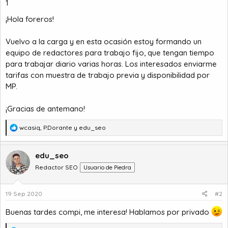
1
a
c
i
¡Hola foreros!
o
Vuelvo a la carga y en esta ocasión estoy formando un
equipo de redactores para trabajo fijo, que tengan tiempo
para trabajar diario varias horas. Los interesados enviarme
tarifas con muestra de trabajo previa y disponibilidad por
MP.
¡Gracias de antemano!
R
wcasiq
,
P.Dorante
y
edu_seo
e
a
c
edu_seo
c
Redactor SEO
Usuario de Piedra
i
o
n
19 Sep 2020
#2
e
s
Buenas tardes compi, me interesa! Hablamos por privado
: