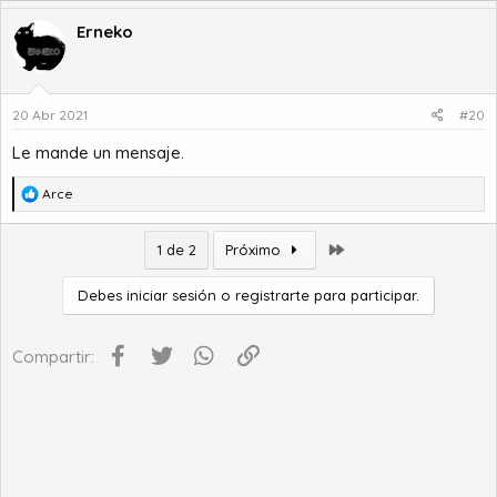
a
c
Erneko
c
i
o
n
20 Abr 2021
#20
e
s
Le mande un mensaje.
:
R
Arce
e
a
Último
1 de 2
Próximo
c
c
i
Debes iniciar sesión o registrarte para participar.
o
n
Facebook
Twitter
WhatsApp
Enlace
e
Compartir:
s
: