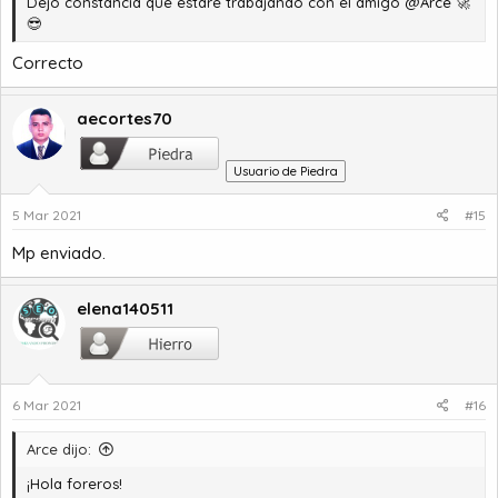
Dejo constancia que estaré trabajando con el amigo
@Arce
🚀
😎
Correcto
aecortes70
Usuario de Piedra
5 Mar 2021
#15
Mp enviado.
elena140511
6 Mar 2021
#16
Arce dijo:
¡Hola foreros!