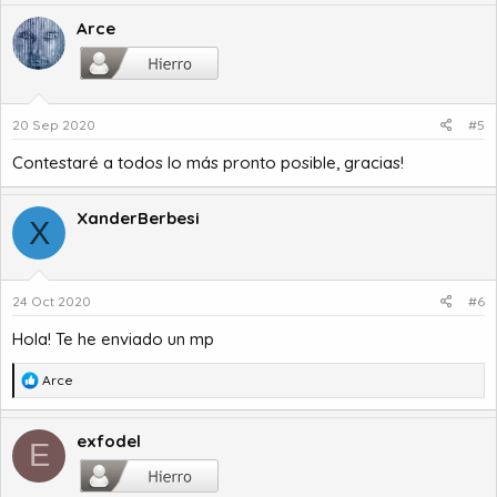
a
c
Arce
c
i
o
n
20 Sep 2020
#5
e
s
Contestaré a todos lo más pronto posible, gracias!
:
XanderBerbesi
X
24 Oct 2020
#6
Hola! Te he enviado un mp
R
Arce
e
a
c
exfodel
E
c
i