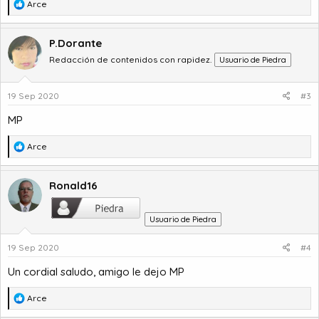
R
Arce
e
a
c
P.Dorante
c
Redacción de contenidos con rapidez.
Usuario de Piedra
i
o
n
19 Sep 2020
#3
e
s
MP
:
R
Arce
e
a
c
Ronald16
c
i
Usuario de Piedra
o
n
19 Sep 2020
#4
e
s
Un cordial saludo, amigo le dejo MP
:
R
Arce
e