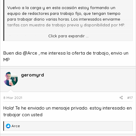
Vuelvo a la carga y en esta ocasión estoy formando un
equipo de redactores para trabajo fijo, que tengan tiempo
para trabajar diario varias horas. Los interesados enviarme
tarifas con muestra de trabajo previa y disponibilidad por MP.
Click para expandir ...
¡Gracias de antemano!
Buen dia
@Arce
, me interesa la oferta de trabajo, envio un
MP
geromyrd
8 Mar 2021
#17
Hola! Te he enviado un mensaje privado. estoy interesado en
trabajar con usted
R
Arce
e