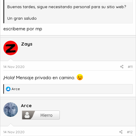
Buenas tardes, sigue necesitando personal para su sitio web?
Un gran saludo
escribeme por mp
Zays
14 Nov 2020
#11
¡Hola! Mensaje privado en camino.
R
Arce
e
a
c
Arce
c
i
o
n
14 Nov 2020
#12
e