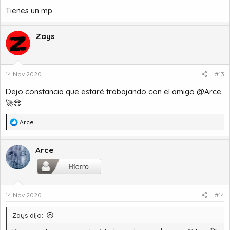
s
Tienes un mp
:
Zays
14 Nov 2020
#13
Dejo constancia que estaré trabajando con el amigo
@Arce
🚀😎
R
Arce
e
a
c
Arce
c
i
o
n
14 Nov 2020
#14
e
s
:
Zays dijo: