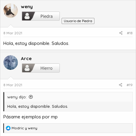
a
c
weny
c
i
Usuario de Piedra
o
n
8 Mar 2021
#18
e
s
Hola, estoy disponible. Saludos.
:
Arce
8 Mar 2021
#19
weny dijo:
Hola, estoy disponible. Saludos.
Pásame ejemplos por mp
R
Modric
y
weny
e