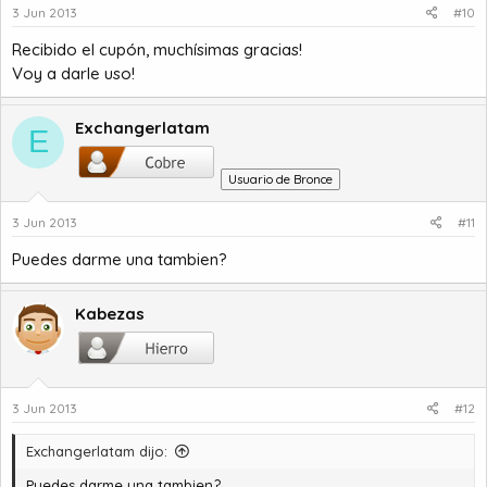
3 Jun 2013
#10
Recibido el cupón, muchísimas gracias!
Voy a darle uso!
Exchangerlatam
E
Usuario de Bronce
3 Jun 2013
#11
Puedes darme una tambien?
Kabezas
3 Jun 2013
#12
Exchangerlatam dijo:
Puedes darme una tambien?