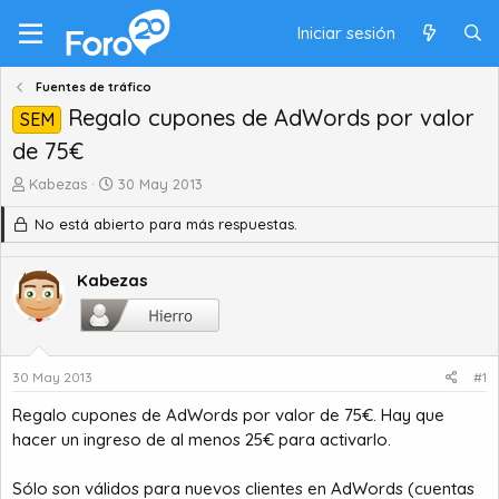
Iniciar sesión
Fuentes de tráfico
Regalo cupones de AdWords por valor
SEM
de 75€
A
F
Kabezas
30 May 2013
u
e
No está abierto para más respuestas.
t
c
o
h
r
a
Kabezas
d
d
e
e
t
i
e
n
m
i
30 May 2013
#1
a
c
Regalo cupones de AdWords por valor de 75€. Hay que
i
o
hacer un ingreso de al menos 25€ para activarlo.
Sólo son válidos para nuevos clientes en AdWords (cuentas