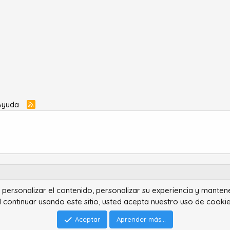
Ayuda
R
S
S
ra personalizar el contenido, personalizar su experiencia y manten
®
Community platform by XenForo
© 2010-2022 XenForo Ltd.
l continuar usando este sitio, usted acepta nuestro uso de cookie
Advanced Forum Stats by
AddonFlare - Premium XF2 Addons
Feedback System
by
XenCentral.com
Park theme made by
StylesFactory.pl
Aceptar
Aprender más...