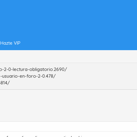
Hazte VIP
-2-0-lectura-obligatorio.2690/
-usuario-en-foro-2-0.478/
6814/