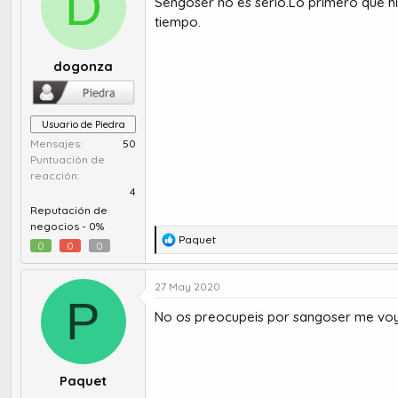
D
Sengoser no es serio.Lo primero que hiz
r
a
d
d
tiempo.
e
e
t
i
dogonza
e
n
m
i
a
c
i
Usuario de Piedra
o
Mensajes
50
Puntuación de
reacción
4
Reputación de
negocios -
0%
R
Paquet
0
0
0
e
a
27 May 2020
c
P
c
No os preocupeis por sangoser me voy 
i
o
n
e
Paquet
s