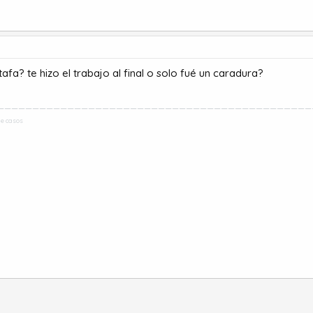
afa? te hizo el trabajo al final o solo fué un caradura?
_____________________________________________
de casos