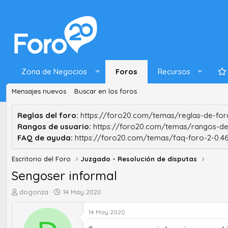
Zona de Negocios
Foros
Recursos
Mensajes nuevos
Buscar en los foros
Reglas del foro:
https://foro20.com/temas/reglas-de-foro
Rangos de usuario:
https://foro20.com/temas/rangos-de
FAQ de ayuda:
https://foro20.com/temas/faq-foro-2-0.4
Escritorio del Foro
Juzgado - Resolución de disputas
Sengoser informal
A
F
dogonza
14 May 2020
u
e
t
c
14 May 2020
o
h