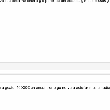
o fue pedirme dinero y a partir de ahi excusas y mas excusas y 
a gastar 10000€ en encontrarlo ya no va a estafar mas a nadie