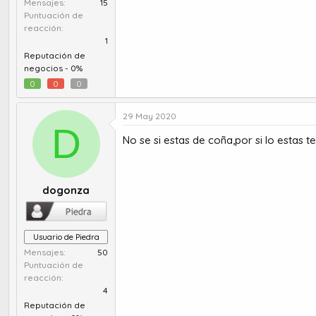
:
Mensajes
15
Puntuación de
reacción
1
Reputación de
negocios -
0%
0
0
0
29 May 2020
D
No se si estas de coña,por si lo estas t
dogonza
Usuario de Piedra
Mensajes
50
Puntuación de
reacción
4
Reputación de