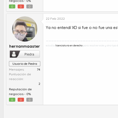
negocios -
0%
0
0
0
22 Feb 2022
Ya no entendí XD si fue o no fue una est
___________________________
hernanmaaster
estudia
licenciatura en derecho
para resolver este y otro tipo 
Usuario de Piedra
Mensajes
74
Puntuación de
reacción
2
Reputación de
negocios -
0%
0
0
0