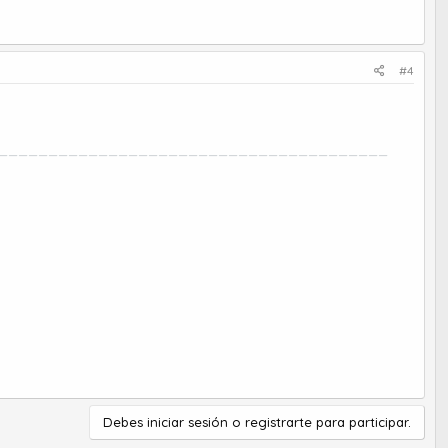
#4
_______________________________________
Debes iniciar sesión o registrarte para participar.