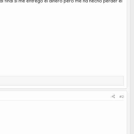
al final si me entrego el dinero pero me ha hecho perder el
#2