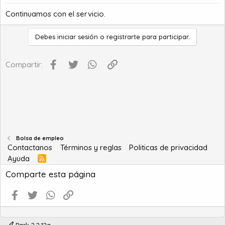
Continuamos con el servicio.
Debes iniciar sesión o registrarte para participar.
Facebook
Twitter
WhatsApp
Enlace
Compartir:
Bolsa de empleo
Contactanos
Términos y reglas
Politicas de privacidad
Ayuda
R
S
Comparte esta página
S
Facebook
Twitter
WhatsApp
Enlace