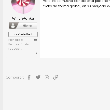
Hola, hace mucho conocí esta plataform
r
a
d
d
clicks de forma global, en su mayoría d
e
e
t
i
Willy Wonka
e
n
m
i
a
c
i
Usuario de Piedra
o
Mensajes
83
Puntuación de
reacción
2
Facebook
Twitter
WhatsApp
Enlace
Compartir: