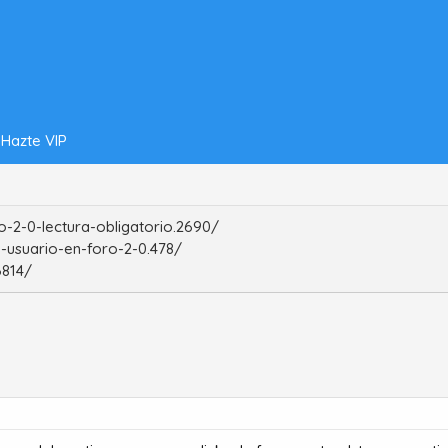
Hazte VIP
-2-0-lectura-obligatorio.2690/
-usuario-en-foro-2-0.478/
6814/