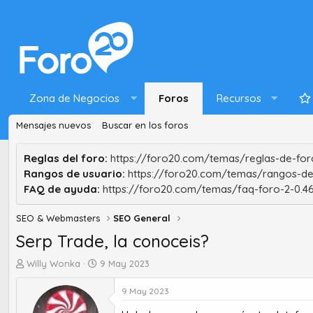
Zona de Negocios
Foros
Recursos
Mensajes nuevos
Buscar en los foros
Reglas del foro:
https://foro20.com/temas/reglas-de-foro
Rangos de usuario:
https://foro20.com/temas/rangos-de
FAQ de ayuda:
https://foro20.com/temas/faq-foro-2-0.4
SEO & Webmasters
SEO General
Serp Trade, la conoceis?
A
F
Willy Wonka
9 May 2023
u
e
t
c
9 May 2023
o
h