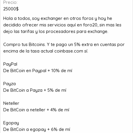
Precio
m
i
25000$
a
c
i
Hola a todos, soy exchanger en otros foros y hoy he
o
decidido ofrecer mis servicios aquí en foro20, sin mas les
dejo las tarifas y los procesadores para exchange.
Compro tus Bitcoins. Y te pago un 5% extra en cuentas por
encima de la tasa actual coinbase.com sí.
PayPal
De BitCoin en Paypal + 10% de mí
Payza
De BitCoin a Payza + 5% de mí
Neteller
De BitCoin a neteller + 4% de mí
Egopay
De BitCoin a egopay + 6% de mí