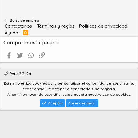
Bolsa de empleo
Contactanos
Términos y reglas
Politicas de privacidad
Ayuda
R
S
Comparte esta página
S
Facebook
Twitter
WhatsApp
Enlace
Park 2.2.12a
Este sitio utiliza cookies para personalizar el contenido, personalizar su
®
Community platform by XenForo
© 2010-2022 XenForo Ltd.
experiencia y mantenerlo conectado si se registra.
Advanced Forum Stats by
AddonFlare - Premium XF2 Addons
Al continuar usando este sitio, usted acepta nuestro uso de cookies.
Feedback System
by
XenCentral.com
Park theme made by
StylesFactory.pl
Aceptar
Aprender más...