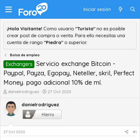
Iniciar sesión
¡Hola Visitante!
Como usuario
"Turista"
no es posible
crear post de compra o venta. Para ello necesitas una
cuenta de rango
"Piedra"
o superior.
Bolsa de empleo
Servicio exchange Bitcoin -
Exchangers
Paypal, Payza, Egopay, Neteller, skril, Perfect
Money. pago adicional 10% de mí.
A
F
danielrodriguez
27 Oct 2020
u
e
t
c
danielrodriguez
o
h
r
a
d
d
e
e
27 Oct 2020
#1
t
i
e
n