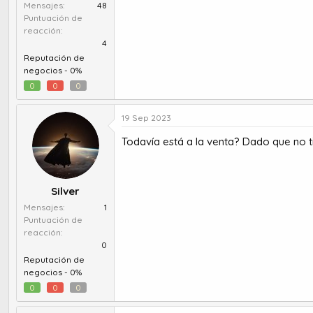
Mensajes
48
Puntuación de
reacción
4
Reputación de
negocios -
0%
0
0
0
19 Sep 2023
Todavía está a la venta? Dado que no 
Silver
Mensajes
1
Puntuación de
reacción
0
Reputación de
negocios -
0%
0
0
0