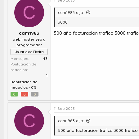
11 Sep 2025
C
cam1983 dijo:
3000
cam1983
500 año facturacion trafico 3000 traf
web master seo y
programador
Usuario de Piedra
Mensajes
43
Puntuación de
reacción
1
Reputación de
negocios -
0%
0
0
0
11 Sep 2025
C
cam1983 dijo:
500 año facturacion trafico 3000 trafic