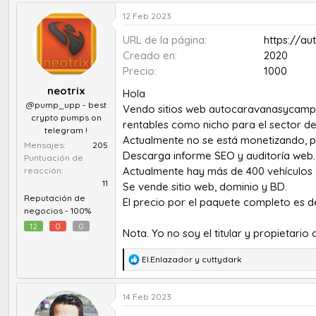
u
e
t
c
12 Feb 2023
o
h
URL de la página
https://a
r
a
d
d
Creado en
2020
e
e
Precio
1000
t
i
neotrix
Hola
e
n
@pump_upp - best
m
i
Vendo sitios web autocaravanasycampe
crypto pumps on
a
c
rentables como nicho para el sector del
telegram !
i
Actualmente no se está monetizando, p
Mensajes
205
o
Descarga informe SEO y auditoría web.
Puntuación de
Actualmente hay más de 400 vehículos d
reacción
11
Se vende sitio web, dominio y BD.
Reputación de
El precio por el paquete completo es d
negocios -
100%
12
0
0
Nota. Yo no soy el titular y propietario
R
El.Enlazador
y
cuttydark
e
a
14 Feb 2023
c
c