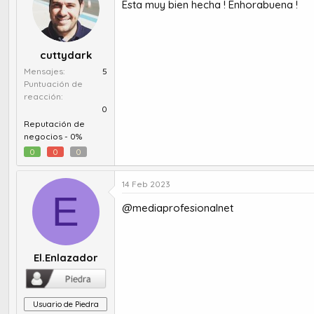
Esta muy bien hecha ! Enhorabuena !
i
o
n
e
cuttydark
s
:
Mensajes
5
Puntuación de
reacción
0
Reputación de
negocios -
0%
0
0
0
14 Feb 2023
E
@mediaprofesionalnet
El.Enlazador
Usuario de Piedra