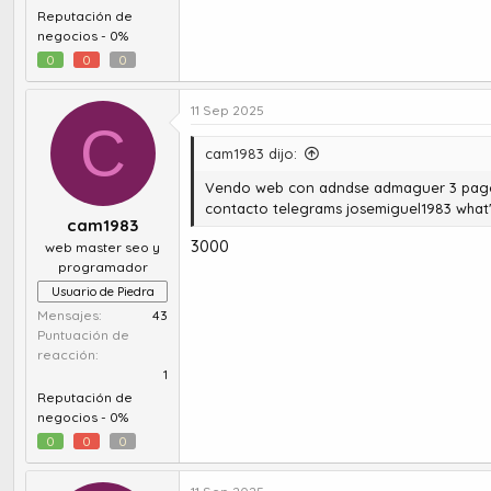
Reputación de
negocios -
0%
0
0
0
11 Sep 2025
C
cam1983 dijo:
Vendo web con adndse admaguer 3 pagos 8
contacto telegrams josemiguel1983 what
cam1983
3000
web master seo y
programador
Usuario de Piedra
Mensajes
43
Puntuación de
reacción
1
Reputación de
negocios -
0%
0
0
0