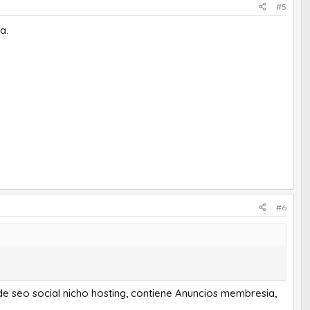
#5
a.
#6
 seo social nicho hosting, contiene Anuncios membresia,