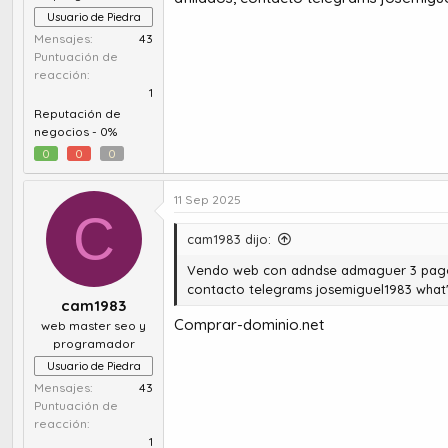
Usuario de Piedra
Mensajes
43
Puntuación de
reacción
1
Reputación de
negocios -
0%
0
0
0
11 Sep 2025
C
cam1983 dijo:
Vendo web con adndse admaguer 3 pagos 8
contacto telegrams josemiguel1983 what
cam1983
Comprar-dominio.net
web master seo y
programador
Usuario de Piedra
Mensajes
43
Puntuación de
reacción
1