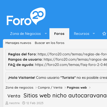
Zona de Negocios
Foros
Recursos
Mensajes nuevos
Buscar en los foros
Reglas del foro:
https://foro20.com/temas/reglas-de-foro
Rangos de usuario:
https://foro20.com/temas/rangos-de
FAQ de ayuda:
https://foro20.com/temas/faq-foro-2-0.4
¡Hola Visitante!
Como usuario
"Turista"
no es posible crea
Zona de negocios
Compra / Venta
Paginas web
Sitios web nicho autocaravan
Venta
A
F
neotrix
12 Feb 2023