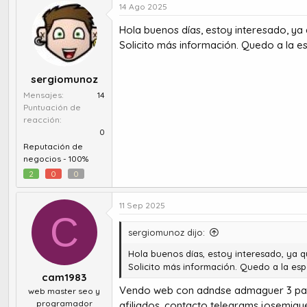
14 Ago 2025
Hola buenos días, estoy interesado, y
Solicito más información. Quedo a la e
sergiomunoz
Mensajes
14
Puntuación de
reacción
0
Reputación de
negocios -
100%
2
0
0
11 Sep 2025
C
sergiomunoz dijo:
Hola buenos días, estoy interesado, ya 
Solicito más información. Quedo a la esp
cam1983
Vendo web con adndse admaguer 3 pagos
web master seo y
programador
afiliados, contacto telegrams josemigu