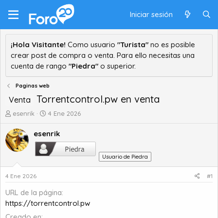
Iniciar sesión
¡Hola Visitante!
Como usuario
"Turista"
no es posible
crear post de compra o venta. Para ello necesitas una
cuenta de rango
"Piedra"
o superior.
Paginas web
Torrentcontrol.pw en venta
Venta
A
F
esenrik
4 Ene 2026
u
e
t
c
esenrik
o
h
r
a
Usuario de Piedra
d
d
e
e
4 Ene 2026
#1
t
i
e
n
URL de la página
m
i
https://torrentcontrol.pw
a
c
i
Creado en