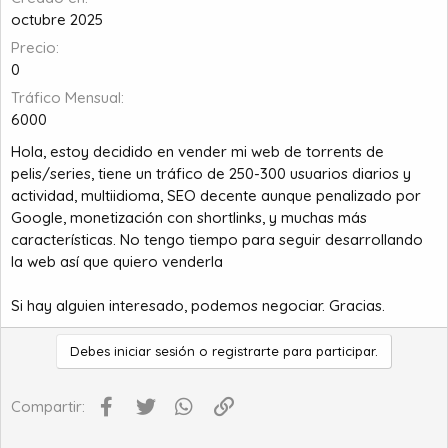
o
octubre 2025
Precio
0
Tráfico Mensual
6000
Hola, estoy decidido en vender mi web de torrents de
pelis/series, tiene un tráfico de 250-300 usuarios diarios y
actividad, multiidioma, SEO decente aunque penalizado por
Google, monetización con shortlinks, y muchas más
características. No tengo tiempo para seguir desarrollando
la web así que quiero venderla
Si hay alguien interesado, podemos negociar. Gracias.
Debes iniciar sesión o registrarte para participar.
Facebook
Twitter
WhatsApp
Enlace
Compartir: