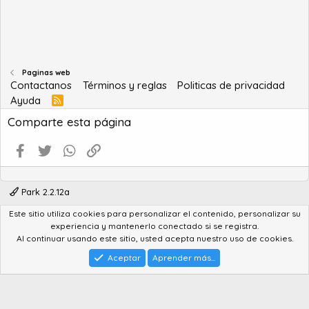
Paginas web
Contactanos
Términos y reglas
Politicas de privacidad
Ayuda
R
S
Comparte esta página
S
Facebook
Twitter
WhatsApp
Enlace
Park 2.2.12a
Este sitio utiliza cookies para personalizar el contenido, personalizar su
®
Community platform by XenForo
© 2010-2022 XenForo Ltd.
experiencia y mantenerlo conectado si se registra.
Advanced Forum Stats by
AddonFlare - Premium XF2 Addons
Al continuar usando este sitio, usted acepta nuestro uso de cookies.
Feedback System
by
XenCentral.com
Park theme made by
StylesFactory.pl
Aceptar
Aprender más...