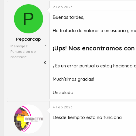
u
e
t
c
2 Feb 2023
P
o
h
Buenas tardes,
r
a
d
d
e
e
He tratado de valorar a un usuario y 
t
i
Pepcarcap
e
n
Mensajes
1
m
i
¡Ups! Nos encontramos con 
Puntuación de
a
c
reacción
i
0
o
¿Es un error puntual o estoy haciendo 
Muchísimas gracias!
Un saludo
4 Feb 2023
Desde tiempito esto no funciona.