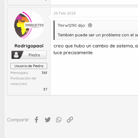
25 Feb 2023
Tmrw1290 dijo:
También puede ser un problema con el se
Rodrigopaol
creo que hubo un cambio de sistema, a
luce precisamente.
Usuario de Piedra
Mensajes
361
Puntuación de
reacción
37
Facebook
Twitter
WhatsApp
Enlace
Compartir: