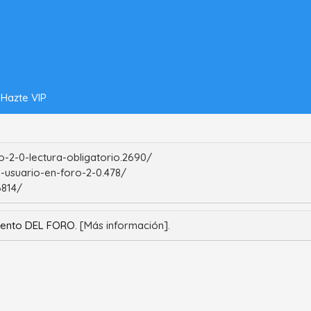
Hazte VIP
-2-0-lectura-obligatorio.2690/
-usuario-en-foro-2-0.478/
6814/
iento DEL FORO.
[Más información].