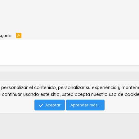
Ayuda
R
S
S
ra personalizar el contenido, personalizar su experiencia y manten
®
Community platform by XenForo
© 2010-2022 XenForo Ltd.
l continuar usando este sitio, usted acepta nuestro uso de cookie
Advanced Forum Stats by
AddonFlare - Premium XF2 Addons
Feedback System
by
XenCentral.com
Park theme made by
StylesFactory.pl
Aceptar
Aprender más...