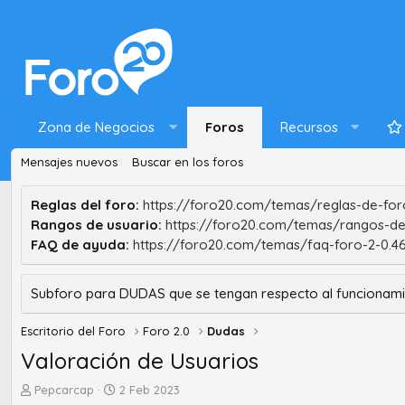
Zona de Negocios
Foros
Recursos
Mensajes nuevos
Buscar en los foros
Reglas del foro:
https://foro20.com/temas/reglas-de-foro
Rangos de usuario:
https://foro20.com/temas/rangos-de
FAQ de ayuda:
https://foro20.com/temas/faq-foro-2-0.4
Subforo para DUDAS que se tengan respecto al funcionam
Escritorio del Foro
Foro 2.0
Dudas
Valoración de Usuarios
A
F
Pepcarcap
2 Feb 2023