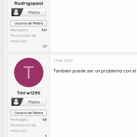
Rodrigopaol
Usuario de Piedra
Mensajes
361
Puntuación de
reacción
37
7 Feb 2023
T
También puede ser un problema con el s
Tmrw1290
Usuario de Piedra
Mensajes
68
Puntuación de
reacción
3