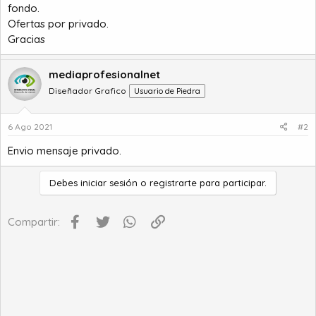
fondo.
o
Ofertas por privado.
Gracias
mediaprofesionalnet
Diseñador Grafico
Usuario de Piedra
6 Ago 2021
#2
Envio mensaje privado.
Debes iniciar sesión o registrarte para participar.
Facebook
Twitter
WhatsApp
Enlace
Compartir: