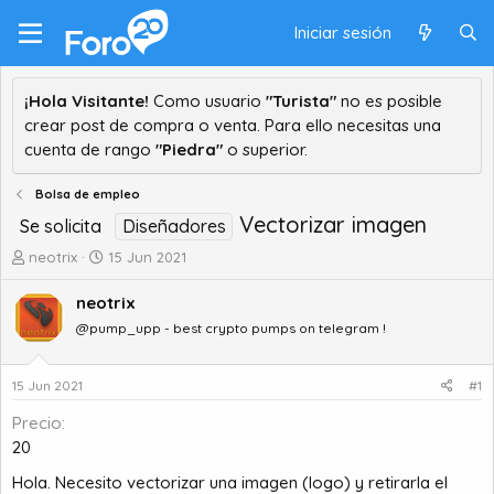
Iniciar sesión
¡Hola Visitante!
Como usuario
"Turista"
no es posible
crear post de compra o venta. Para ello necesitas una
cuenta de rango
"Piedra"
o superior.
Bolsa de empleo
Vectorizar imagen
Se solicita
Diseñadores
A
F
neotrix
15 Jun 2021
u
e
t
c
neotrix
o
h
@pump_upp - best crypto pumps on telegram !
r
a
d
d
e
e
15 Jun 2021
#1
t
i
Precio
e
n
m
i
20
a
c
Hola. Necesito vectorizar una imagen (logo) y retirarla el
i