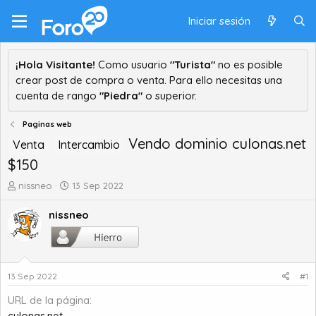
Iniciar sesión
¡Hola Visitante!
Como usuario
"Turista"
no es posible
crear post de compra o venta. Para ello necesitas una
cuenta de rango
"Piedra"
o superior.
Paginas web
Vendo dominio culonas.net
Venta
Intercambio
$150
A
F
nissneo
13 Sep 2022
u
e
t
c
nissneo
o
h
r
a
d
d
e
e
13 Sep 2022
#1
t
i
e
n
URL de la página
m
i
culonas.net