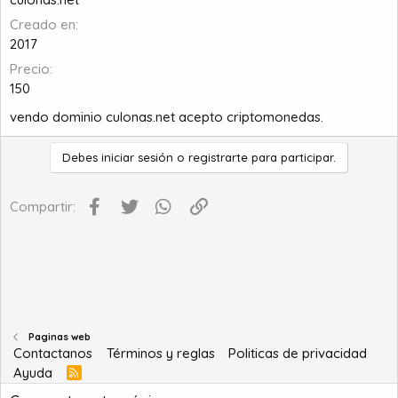
a
c
i
Creado en
o
2017
Precio
150
vendo dominio culonas.net acepto criptomonedas.
Debes iniciar sesión o registrarte para participar.
Facebook
Twitter
WhatsApp
Enlace
Compartir:
Paginas web
Contactanos
Términos y reglas
Politicas de privacidad
Ayuda
R
S