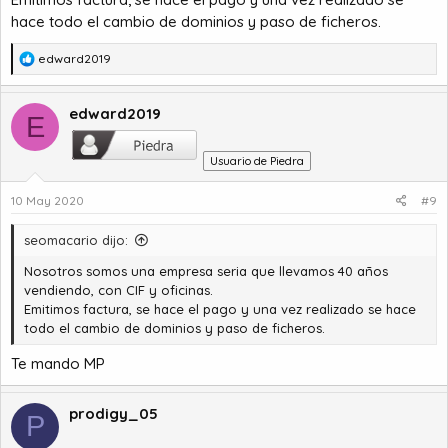
hace todo el cambio de dominios y paso de ficheros.
R
edward2019
e
a
c
edward2019
E
c
i
Usuario de Piedra
o
n
10 May 2020
#9
e
s
:
seomacario dijo:
Nosotros somos una empresa seria que llevamos 40 años
vendiendo, con CIF y oficinas.
Emitimos factura, se hace el pago y una vez realizado se hace
todo el cambio de dominios y paso de ficheros.
Te mando MP
prodigy_05
P