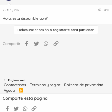
25 May 2020
#10
Hola, esta disponible aun?
Debes iniciar sesión o registrarte para participar.
Facebook
Twitter
WhatsApp
Enlace
Compartir:
Paginas web
Contactanos
Términos y reglas
Politicas de privacidad
Ayuda
R
S
Comparte esta página
S
Facebook
Twitter
WhatsApp
Enlace