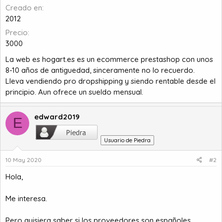
a
c
Creado en
i
2012
o
Precio
3000
La web es
hogart.es
es un ecommerce prestashop con unos
8-10 años de antiguedad, sinceramente no lo recuerdo.
Lleva vendiendo pro dropshipping y siendo rentable desde el
principio. Aun ofrece un sueldo mensual.
edward2019
E
Usuario de Piedra
10 May 2020
#2
Hola,
Me interesa.
Pero quisiera saber si los proveedores son españoles