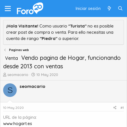
Iniciar sesión
¡Hola Visitante!
Como usuario
"Turista"
no es posible
crear post de compra o venta. Para ello necesitas una
cuenta de rango
"Piedra"
o superior.
Paginas web
Vendo pagina de Hogar, funcionando
Venta
desde 2013 con ventas
A
F
seomacario
10 May 2020
u
e
t
c
seomacario
S
o
h
r
a
d
d
e
e
10 May 2020
#1
t
i
URL de la página
e
n
m
i
www.hogart.es