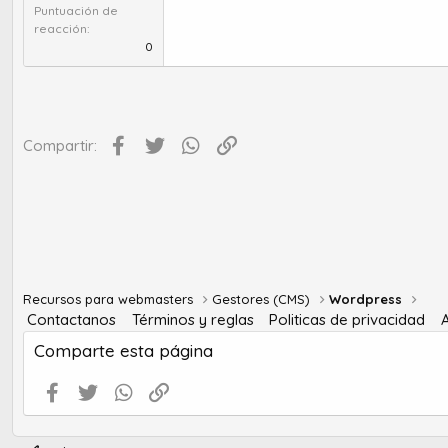
Puntuación de
reacción
0
Facebook
Twitter
WhatsApp
Enlace
Compartir:
Recursos para webmasters
Gestores (CMS)
Wordpress
Contactanos
Términos y reglas
Politicas de privacidad
Comparte esta página
Facebook
Twitter
WhatsApp
Enlace