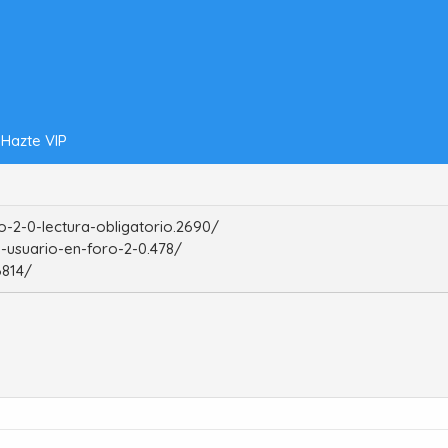
Hazte VIP
-2-0-lectura-obligatorio.2690/
-usuario-en-foro-2-0.478/
6814/