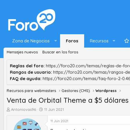
Zona de Negocios
Foros
Recursos
Mensajes nuevos
Buscar en los foros
Reglas del foro:
https://foro20.com/temas/reglas-de-foro
Rangos de usuario:
https://foro20.com/temas/rangos-de
FAQ de ayuda:
https://foro20.com/temas/faq-foro-2-0.4
Recursos para webmasters
Gestores (CMS)
Wordpress
Venta de Orbital Theme a $5 dólares
A
F
Antoniovas96
11 Jun 2021
u
e
t
c
11 Jun 2021
o
h