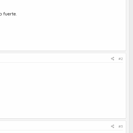
o fuerte.
#2
#3