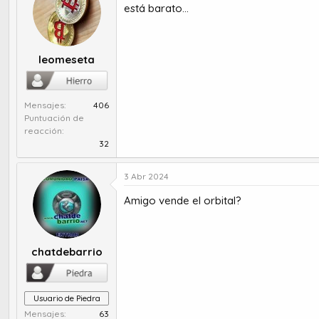
está barato...
leomeseta
Mensajes
406
Puntuación de
reacción
32
3 Abr 2024
Amigo vende el orbital?
chatdebarrio
Usuario de Piedra
Mensajes
63