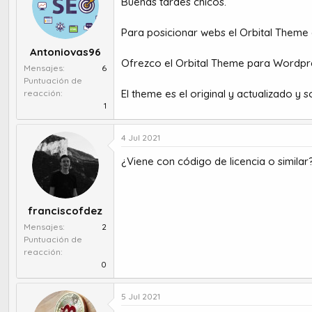
Buenas tardes chicos.
r
a
d
d
e
e
Para posicionar webs el Orbital Theme 
t
i
Antoniovas96
e
n
Ofrezco el Orbital Theme para Wordpre
Mensajes
6
m
i
Puntuación de
a
c
El theme es el original y actualizado y 
reacción
i
1
o
4 Jul 2021
¿Viene con código de licencia o simila
franciscofdez
Mensajes
2
Puntuación de
reacción
0
5 Jul 2021