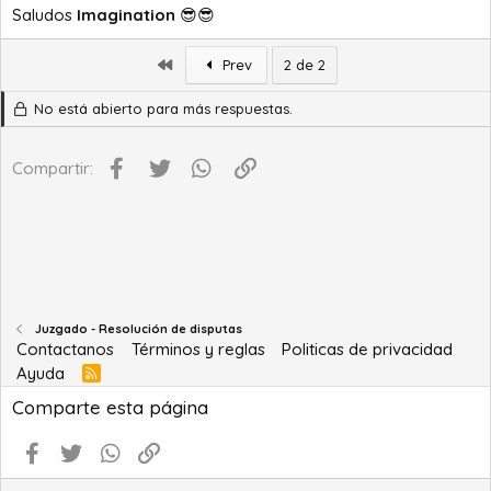
Saludos
Imagination
😎😎
Primero
Prev
2 de 2
No está abierto para más respuestas.
Facebook
Twitter
WhatsApp
Enlace
Compartir:
Juzgado - Resolución de disputas
Contactanos
Términos y reglas
Politicas de privacidad
Ayuda
R
S
Comparte esta página
S
Facebook
Twitter
WhatsApp
Enlace