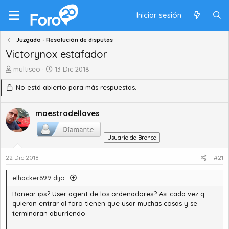
Iniciar sesión
Juzgado - Resolución de disputas
Victorynox estafador
A
F
multiseo
13 Dic 2018
u
e
No está abierto para más respuestas.
t
c
o
h
r
a
maestrodellaves
d
d
e
e
t
i
Usuario de Bronce
e
n
m
i
22 Dic 2018
#21
a
c
i
elhacker699 dijo:
o
Banear ips? User agent de los ordenadores? Asi cada vez q
quieran entrar al foro tienen que usar muchas cosas y se
terminaran aburriendo