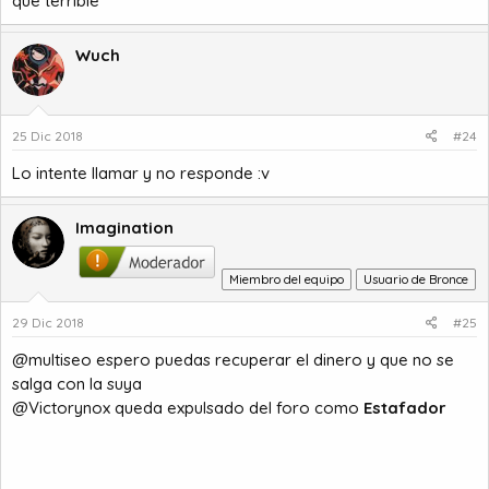
que terrible
Wuch
25 Dic 2018
#24
Lo intente llamar y no responde :v
Imagination
Miembro del equipo
Usuario de Bronce
29 Dic 2018
#25
@multiseo espero puedas recuperar el dinero y que no se
salga con la suya
@Victorynox queda expulsado del foro como
Estafador